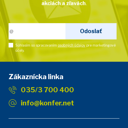
akciách a zľavách
.
Súhlasím so spracovaním
osobných údajov
pre marketingové
účely.
Zákaznícka linka
035/3 700 400
info@konfer.net