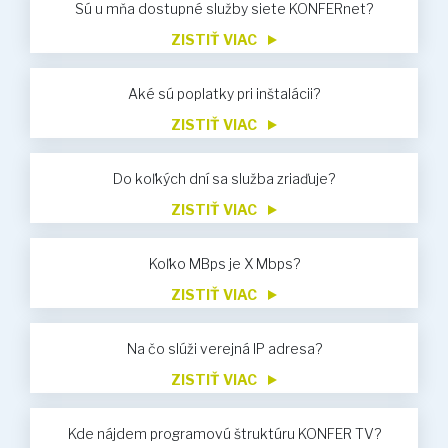
Sú u mňa dostupné služby siete KONFERnet?
ZISTIŤ VIAC
Aké sú poplatky pri inštalácii?
ZISTIŤ VIAC
Do koľkých dní sa služba zriaďuje?
ZISTIŤ VIAC
Koľko MBps je X Mbps?
ZISTIŤ VIAC
Na čo slúži verejná IP adresa?
ZISTIŤ VIAC
Kde nájdem programovú štruktúru KONFER TV?