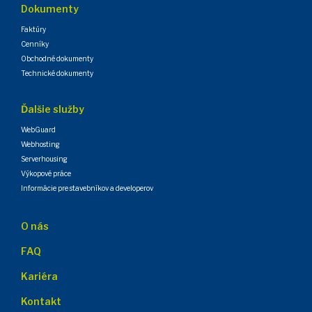
Dokumenty
Faktúry
Cenníky
Obchodné dokumenty
Technické dokumenty
Ďalšie služby
WebGuard
Webhosting
Serverhousing
Výkopové práce
Informácie pre stavebníkov a developerov
O nás
FAQ
Kariéra
Kontakt