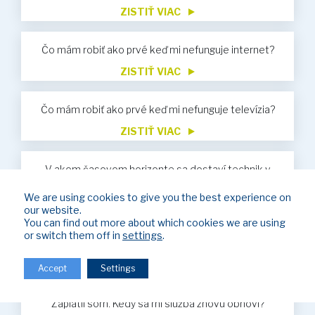
ZISTIŤ VIAC
Čo mám robiť ako prvé keď mi nefunguje internet?
ZISTIŤ VIAC
Čo mám robiť ako prvé keď mi nefunguje televízia?
ZISTIŤ VIAC
V akom časovom horizonte sa dostaví technik v
prípade servisu?
We are using cookies to give you the best experience on
ZISTIŤ VIAC
our website.
You can find out more about which cookies we are using
Nevyhnutné údaje pre vykonávanie úhrad za služby
or switch them off in
settings
.
ZISTIŤ VIAC
Accept
Settings
Bol som obmedzený z dôvodu neuhradenia faktúr.
Zaplatil som. Kedy sa mi služba znovu obnoví?