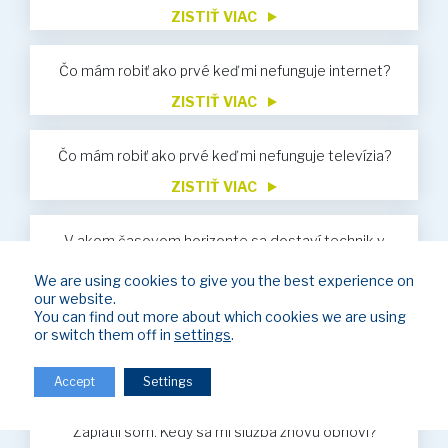
ZISTIŤ VIAC
Čo mám robiť ako prvé keď mi nefunguje internet?
ZISTIŤ VIAC
Čo mám robiť ako prvé keď mi nefunguje televízia?
ZISTIŤ VIAC
V akom časovom horizonte sa dostaví technik v
prípade servisu?
We are using cookies to give you the best experience on
ZISTIŤ VIAC
our website.
You can find out more about which cookies we are using
Nevyhnutné údaje pre vykonávanie úhrad za služby
or switch them off in
settings
.
ZISTIŤ VIAC
Accept
Settings
Bol som obmedzený z dôvodu neuhradenia faktúr.
Zaplatil som. Kedy sa mi služba znovu obnoví?