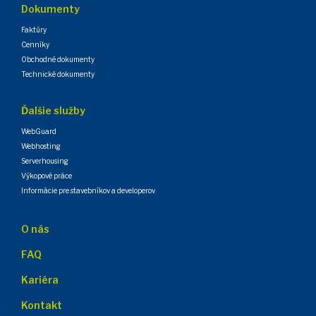
Dokumenty
Faktúry
Cenníky
Obchodné dokumenty
Technické dokumenty
Ďalšie služby
WebGuard
Webhosting
Serverhousing
Výkopové práce
Informácie pre stavebníkov a developerov
O nás
FAQ
Kariéra
Kontakt