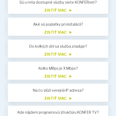
Sú u mňa dostupné služby siete KONFERnet?
ZISTIŤ VIAC
Aké sú poplatky pri inštalácii?
ZISTIŤ VIAC
Do koľkých dní sa služba zriaďuje?
ZISTIŤ VIAC
Koľko MBps je X Mbps?
ZISTIŤ VIAC
Na čo slúži verejná IP adresa?
ZISTIŤ VIAC
Kde nájdem programovú štruktúru KONFER TV?