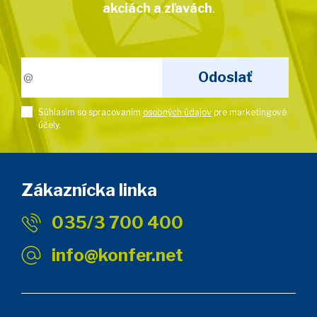
akciách a zľavách
.
Súhlasím so spracovaním
osobných údajov
pre marketingové
účely.
Zákaznícka linka
035/3 700 400
info@konfer.net