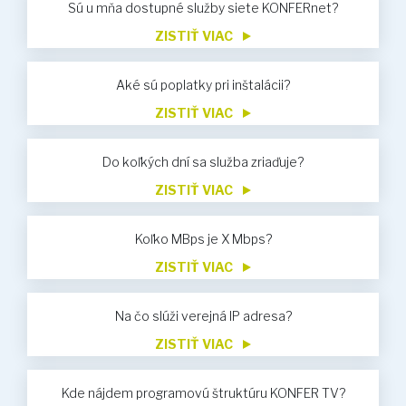
Sú u mňa dostupné služby siete KONFERnet?
ZISTIŤ VIAC
Aké sú poplatky pri inštalácii?
ZISTIŤ VIAC
Do koľkých dní sa služba zriaďuje?
ZISTIŤ VIAC
Koľko MBps je X Mbps?
ZISTIŤ VIAC
Na čo slúži verejná IP adresa?
ZISTIŤ VIAC
Kde nájdem programovú štruktúru KONFER TV?