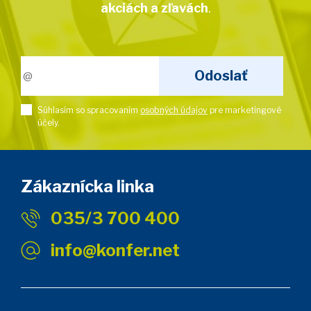
akciách a zľavách
.
Súhlasím so spracovaním
osobných údajov
pre marketingové
účely.
Zákaznícka linka
035/3 700 400
info@konfer.net