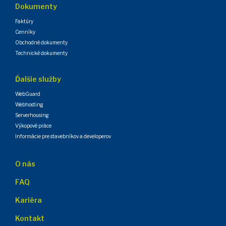
Dokumenty
Faktúry
Cenníky
Obchodné dokumenty
Technické dokumenty
Ďalšie služby
WebGuard
Webhosting
Serverhousing
Výkopové práce
Informácie pre stavebníkov a developerov
O nás
FAQ
Kariéra
Kontakt