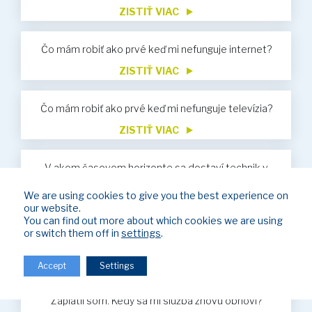
ZISTIŤ VIAC
Čo mám robiť ako prvé keď mi nefunguje internet?
ZISTIŤ VIAC
Čo mám robiť ako prvé keď mi nefunguje televízia?
ZISTIŤ VIAC
V akom časovom horizonte sa dostaví technik v
prípade servisu?
We are using cookies to give you the best experience on
ZISTIŤ VIAC
our website.
You can find out more about which cookies we are using
Nevyhnutné údaje pre vykonávanie úhrad za služby
or switch them off in
settings
.
ZISTIŤ VIAC
Accept
Settings
Bol som obmedzený z dôvodu neuhradenia faktúr.
Zaplatil som. Kedy sa mi služba znovu obnoví?