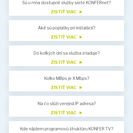
Sú u mňa dostupné služby siete KONFERnet?
ZISTIŤ VIAC
Aké sú poplatky pri inštalácii?
ZISTIŤ VIAC
Do koľkých dní sa služba zriaďuje?
ZISTIŤ VIAC
Koľko MBps je X Mbps?
ZISTIŤ VIAC
Na čo slúži verejná IP adresa?
ZISTIŤ VIAC
Kde nájdem programovú štruktúru KONFER TV?