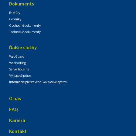
Dokumenty
Faktúry
Cenníky
Obchodné dokumenty
Technické dokumenty
Ďalšie služby
WebGuard
Webhosting
Serverhousing
Výkopové práce
Informácie pre stavebníkov a developerov
O nás
FAQ
Kariéra
Kontakt