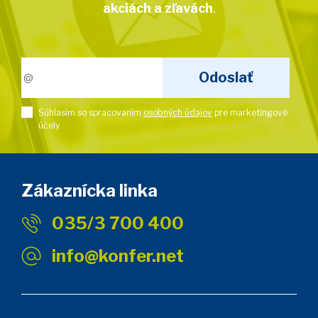
akciách a zľavách
.
Súhlasím so spracovaním
osobných údajov
pre marketingové
účely.
Zákaznícka linka
035/3 700 400
info@konfer.net