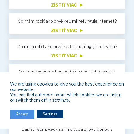
ZISTIŤ VIAC
Čo mám robiť ako prvé keď mi nefunguje internet?
ZISTIŤ VIAC
Čo mám robiť ako prvé keď mi nefunguje televízia?
ZISTIŤ VIAC
V akom časovom horizonte sa dostaví technik v
prípade servisu?
We are using cookies to give you the best experience on
ZISTIŤ VIAC
our website.
You can find out more about which cookies we are using
Nevyhnutné údaje pre vykonávanie úhrad za služby
or switch them off in
settings
.
ZISTIŤ VIAC
Accept
Settings
Bol som obmedzený z dôvodu neuhradenia faktúr.
Zaplatil som. Kedy sa mi služba znovu obnoví?