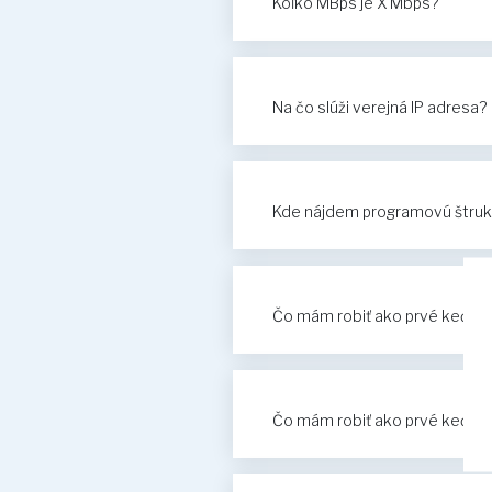
Koľko MBps je X Mbps?
Na čo slúži verejná IP adresa?
Kde nájdem programovú štru
Čo mám robiť ako prvé keď mi 
Čo mám robiť ako prvé keď mi 