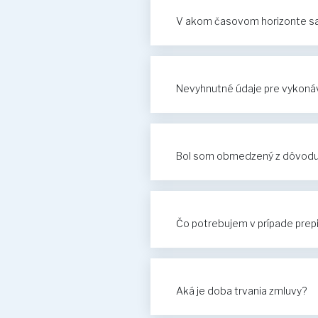
V akom časovom horizonte sa 
Nevyhnutné údaje pre vykonáv
Bol som obmedzený z dôvodu n
Čo potrebujem v prípade prep
Aká je doba trvania zmluvy?