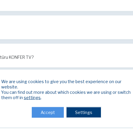
ktúru KONFER TV?
We are using cookies to give you the best experience on our
nefunguje internet?
website.
You can find out more about which cookies we are using or switch
them off in
settings
.
Accept
Settings
nefunguje televízia?