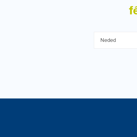
f
Neded