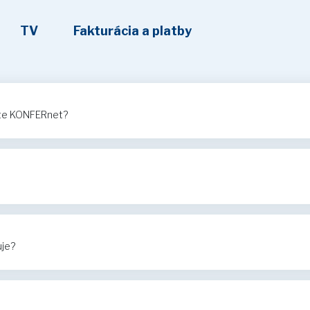
TV
Fakturácia a platby
ete KONFERnet?
uje?