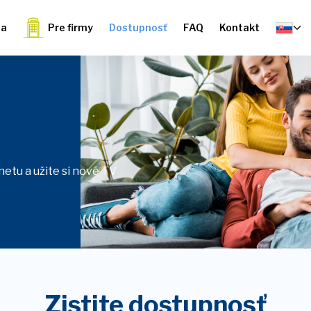
ia
Pre firmy
Dostupnosť
FAQ
Kontakt
etu a užite si nové TV
Zistite dostupnosť