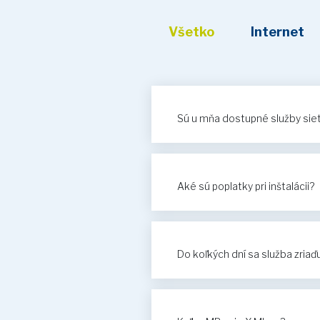
Všetko
Internet
Sú u mňa dostupné služby si
Aké sú poplatky pri inštalácii?
Do koľkých dní sa služba zriaď