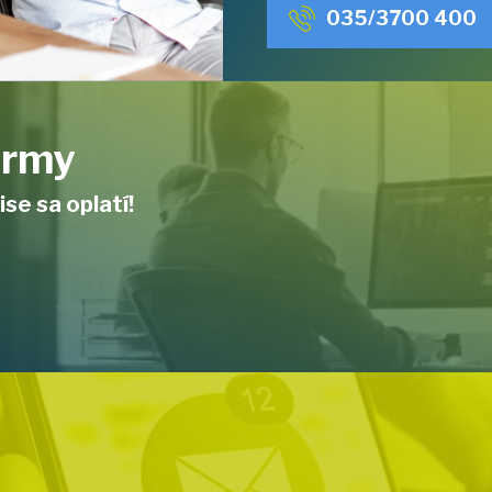
035/3700 400
firmy
ise sa oplatí!