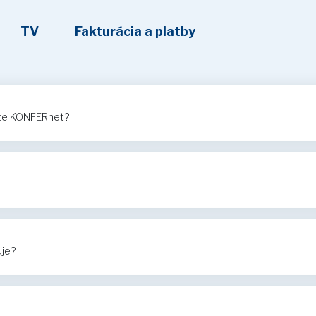
TV
Fakturácia a platby
ete KONFERnet?
uje?