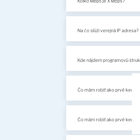
Koľko MBps je X Mbps?
Na čo slúži verejná IP adresa?
Kde nájdem programovú štru
Čo mám robiť ako prvé keď mi 
Čo mám robiť ako prvé keď mi 