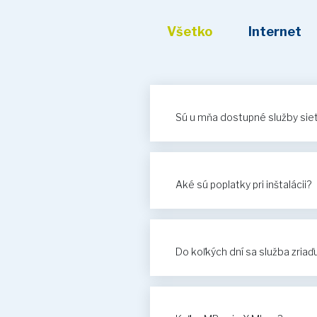
Všetko
Internet
Sú u mňa dostupné služby si
Aké sú poplatky pri inštalácii?
Do koľkých dní sa služba zriaď