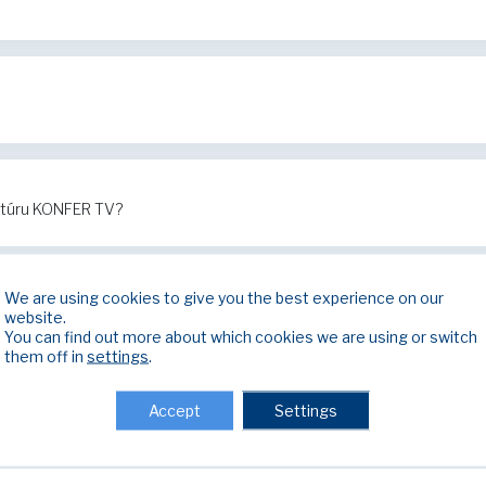
ktúru KONFER TV?
We are using cookies to give you the best experience on our
nefunguje internet?
website.
You can find out more about which cookies we are using or switch
them off in
settings
.
Accept
Settings
nefunguje televízia?