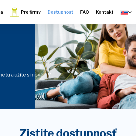
ia
Pre firmy
Dostupnosť
FAQ
Kontakt
etu a užite si nové TV
Zistite dostupnosť