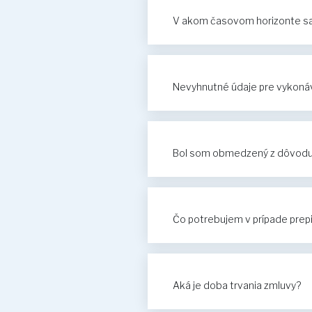
V akom časovom horizonte sa 
Nevyhnutné údaje pre vykonáv
Bol som obmedzený z dôvodu n
Čo potrebujem v prípade prep
Aká je doba trvania zmluvy?