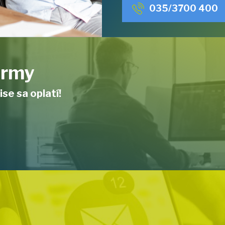
035/3700 400
firmy
ise sa oplatí!