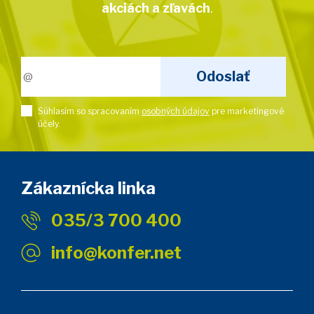
akciách a zľavách
.
Súhlasím so spracovaním
osobných údajov
pre marketingové
účely.
Zákaznícka linka
035/3 700 400
info@konfer.net