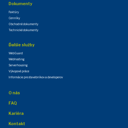
Dokumenty
Faktúry
Cenníky
Obchodné dokumenty
Technické dokumenty
Ďalšie služby
WebGuard
Webhosting
Serverhousing
Výkopové práce
Informácie pre stavebníkov a developerov
O nás
FAQ
Kariéra
Kontakt