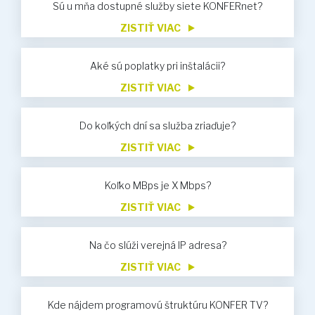
Sú u mňa dostupné služby siete KONFERnet?
ZISTIŤ VIAC
Aké sú poplatky pri inštalácii?
ZISTIŤ VIAC
Do koľkých dní sa služba zriaďuje?
ZISTIŤ VIAC
Koľko MBps je X Mbps?
ZISTIŤ VIAC
Na čo slúži verejná IP adresa?
ZISTIŤ VIAC
Kde nájdem programovú štruktúru KONFER TV?