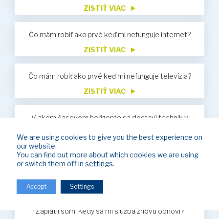
ZISTIŤ VIAC
Čo mám robiť ako prvé keď mi nefunguje internet?
ZISTIŤ VIAC
Čo mám robiť ako prvé keď mi nefunguje televízia?
ZISTIŤ VIAC
V akom časovom horizonte sa dostaví technik v
prípade servisu?
We are using cookies to give you the best experience on
ZISTIŤ VIAC
our website.
You can find out more about which cookies we are using
Nevyhnutné údaje pre vykonávanie úhrad za služby
or switch them off in
settings
.
ZISTIŤ VIAC
Accept
Settings
Bol som obmedzený z dôvodu neuhradenia faktúr.
Zaplatil som. Kedy sa mi služba znovu obnoví?