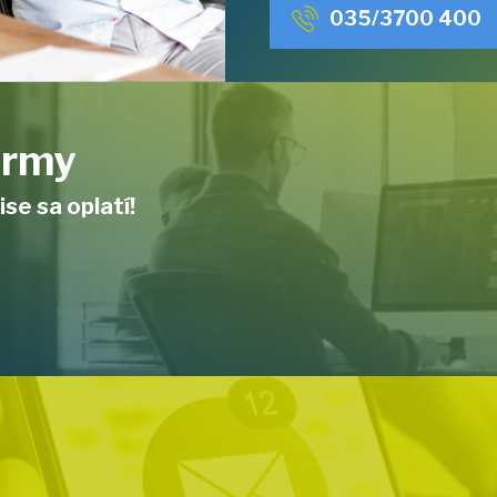
035/3700 400
firmy
ise sa oplatí!