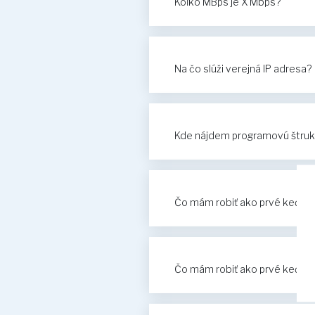
Koľko MBps je X Mbps?
Na čo slúži verejná IP adresa?
Kde nájdem programovú štru
Čo mám robiť ako prvé keď mi 
Čo mám robiť ako prvé keď mi 