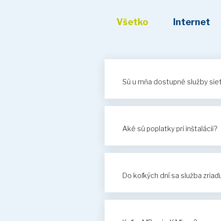
Všetko
Internet
Sú u mňa dostupné služby si
Aké sú poplatky pri inštalácii?
Do koľkých dní sa služba zriaď