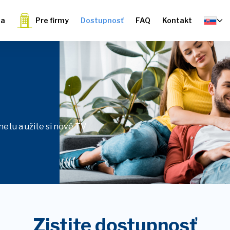
ia
Pre firmy
Dostupnosť
FAQ
Kontakt
etu a užite si nové TV
Zistite dostupnosť