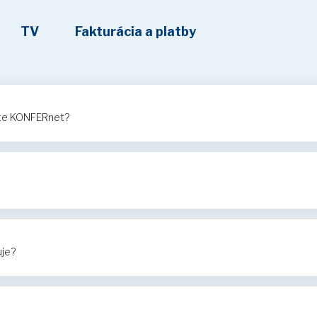
TV
Fakturácia a platby
ete KONFERnet?
uje?