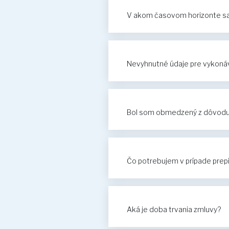
V akom časovom horizonte sa 
Nevyhnutné údaje pre vykonáv
Bol som obmedzený z dôvodu n
Čo potrebujem v prípade prep
Aká je doba trvania zmluvy?