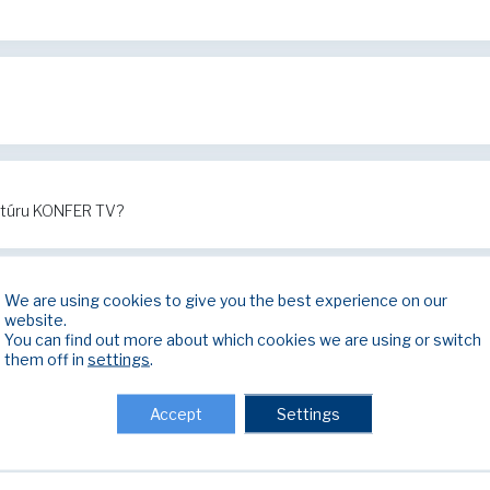
ktúru KONFER TV?
We are using cookies to give you the best experience on our
nefunguje internet?
website.
You can find out more about which cookies we are using or switch
them off in
settings
.
Accept
Settings
nefunguje televízia?