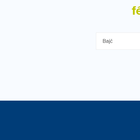
f
Bajč