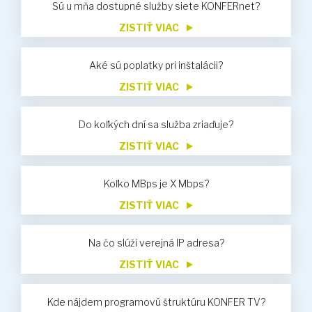
Sú u mňa dostupné služby siete KONFERnet?
ZISTIŤ VIAC
Aké sú poplatky pri inštalácii?
ZISTIŤ VIAC
Do koľkých dní sa služba zriaďuje?
ZISTIŤ VIAC
Koľko MBps je X Mbps?
ZISTIŤ VIAC
Na čo slúži verejná IP adresa?
ZISTIŤ VIAC
Kde nájdem programovú štruktúru KONFER TV?