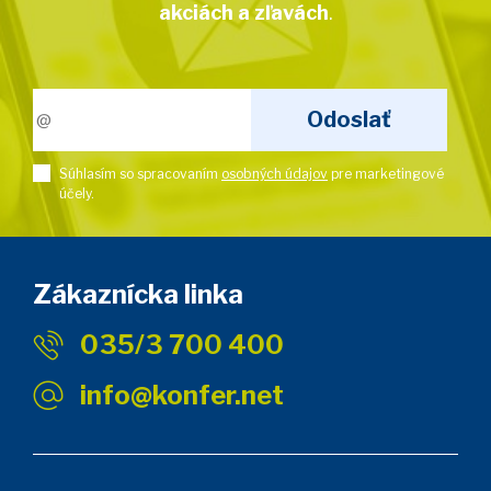
akciách a zľavách
.
Súhlasím so spracovaním
osobných údajov
pre marketingové
účely.
Zákaznícka linka
035/3 700 400
info@konfer.net