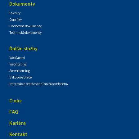
Dokumenty
Faktúry
Cenníky
Obchodné dokumenty
Technické dokumenty
Ďalšie služby
WebGuard
Webhosting
Serverhousing
Výkopové práce
Informácie pre stavebníkov a developerov
O nás
FAQ
Kariéra
Kontakt