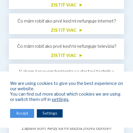
ZISTIŤ VIAC
Čo mám robiť ako prvé keď mi nefunguje internet?
ZISTIŤ VIAC
Čo mám robiť ako prvé keď mi nefunguje televízia?
ZISTIŤ VIAC
V akom časovom horizonte sa dostaví technik v
prípade servisu?
We are using cookies to give you the best experience on
ZISTIŤ VIAC
our website.
You can find out more about which cookies we are using
Nevyhnutné údaje pre vykonávanie úhrad za služby
or switch them off in
settings
.
ZISTIŤ VIAC
Accept
Settings
Bol som obmedzený z dôvodu neuhradenia faktúr.
Zaplatil som. Kedy sa mi služba znovu obnoví?