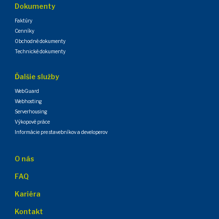
Dokumenty
Faktúry
Cenníky
Obchodné dokumenty
Technické dokumenty
Ďalšie služby
WebGuard
Webhosting
Serverhousing
Výkopové práce
Informácie pre stavebníkov a developerov
O nás
FAQ
Kariéra
Kontakt