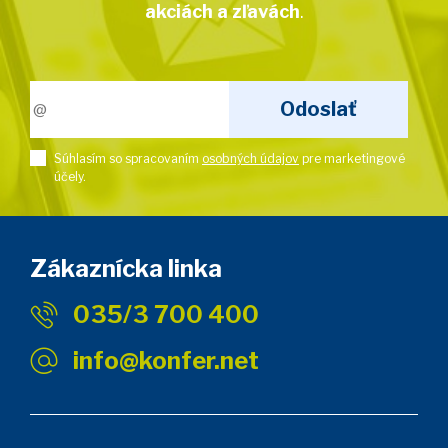
akciách a zľavách
.
Súhlasím so spracovaním
osobných údajov
pre marketingové
účely.
Zákaznícka linka
035/3 700 400
info@konfer.net