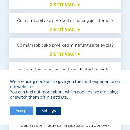
ZISTIŤ VIAC
Čo mám robiť ako prvé keď mi nefunguje internet?
ZISTIŤ VIAC
Čo mám robiť ako prvé keď mi nefunguje televízia?
ZISTIŤ VIAC
V akom časovom horizonte sa dostaví technik v
prípade servisu?
We are using cookies to give you the best experience on
ZISTIŤ VIAC
our website.
You can find out more about which cookies we are using
Nevyhnutné údaje pre vykonávanie úhrad za služby
or switch them off in
settings
.
ZISTIŤ VIAC
Accept
Settings
Bol som obmedzený z dôvodu neuhradenia faktúr.
Zaplatil som. Kedy sa mi služba znovu obnoví?