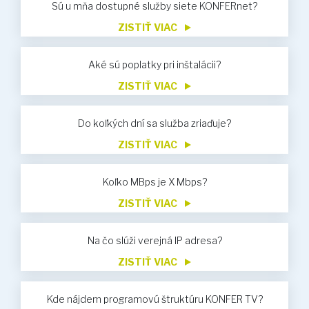
Sú u mňa dostupné služby siete KONFERnet?
ZISTIŤ VIAC
Aké sú poplatky pri inštalácii?
ZISTIŤ VIAC
Do koľkých dní sa služba zriaďuje?
ZISTIŤ VIAC
Koľko MBps je X Mbps?
ZISTIŤ VIAC
Na čo slúži verejná IP adresa?
ZISTIŤ VIAC
Kde nájdem programovú štruktúru KONFER TV?