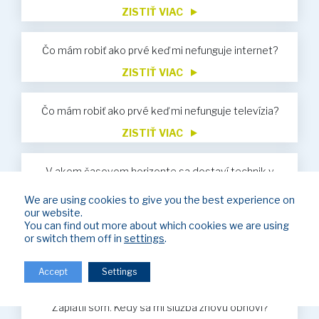
ZISTIŤ VIAC
Čo mám robiť ako prvé keď mi nefunguje internet?
ZISTIŤ VIAC
Čo mám robiť ako prvé keď mi nefunguje televízia?
ZISTIŤ VIAC
V akom časovom horizonte sa dostaví technik v
prípade servisu?
We are using cookies to give you the best experience on
ZISTIŤ VIAC
our website.
You can find out more about which cookies we are using
Nevyhnutné údaje pre vykonávanie úhrad za služby
or switch them off in
settings
.
ZISTIŤ VIAC
Accept
Settings
Bol som obmedzený z dôvodu neuhradenia faktúr.
Zaplatil som. Kedy sa mi služba znovu obnoví?