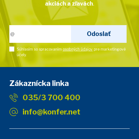
akciách a zľavách
.
Súhlasím so spracovaním
osobných údajov
pre marketingové
účely.
Zákaznícka linka
035/3 700 400
info@konfer.net