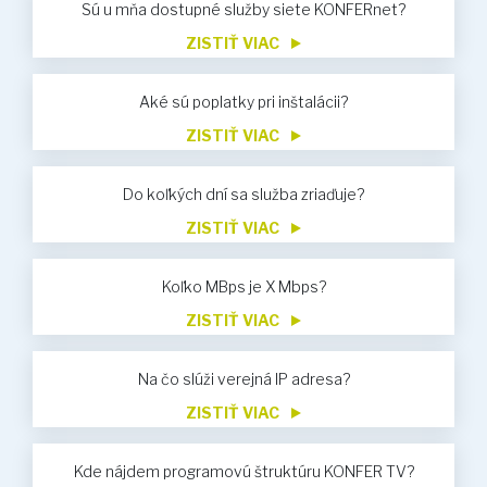
Sú u mňa dostupné služby siete KONFERnet?
ZISTIŤ VIAC
Aké sú poplatky pri inštalácii?
ZISTIŤ VIAC
Do koľkých dní sa služba zriaďuje?
ZISTIŤ VIAC
Koľko MBps je X Mbps?
ZISTIŤ VIAC
Na čo slúži verejná IP adresa?
ZISTIŤ VIAC
Kde nájdem programovú štruktúru KONFER TV?