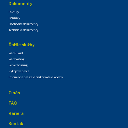
Dokumenty
Faktúry
Cenníky
Obchodné dokumenty
Technické dokumenty
Ďalšie služby
WebGuard
Webhosting
Serverhousing
Výkopové práce
Informácie pre stavebníkov a developerov
O nás
FAQ
Kariéra
Kontakt