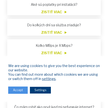
Aké sú poplatky pri inštalácii?
ZISTIŤ VIAC
Do koľkých dní sa služba zriaďuje?
ZISTIŤ VIAC
Koľko MBps je X Mbps?
ZISTIŤ VIAC
We are using cookies to give you the best experience on
Na čo slúži verejná IP adresa?
our website.
ZISTIŤ VIAC
You can find out more about which cookies we are using
or switch them off in
settings
.
Kde nájdem programovú štruktúru KONFER TV?
Accept
Settings
ZISTIŤ VIAC
Čo mám robiť ako prvé keď mi nefunguje internet?