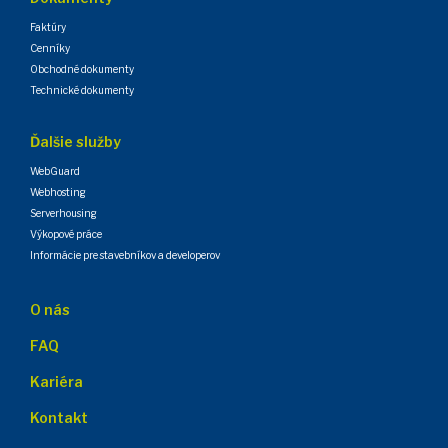
Faktúry
Cenníky
Obchodné dokumenty
Technické dokumenty
Ďalšie služby
WebGuard
Webhosting
Serverhousing
Výkopové práce
Informácie pre stavebníkov a developerov
O nás
FAQ
Kariéra
Kontakt