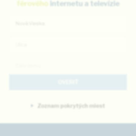
férového
internetu
a televízie
Nová Vieska
Ulica
OVERIŤ
Zoznam pokrytých miest