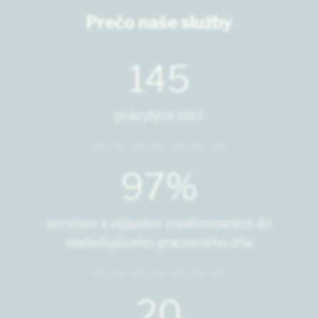
Prečo naše služby
145
pokrytých obcí
97%
servisov a výjazdov zrealizovaných do
nasledujúceho pracovného dňa
20