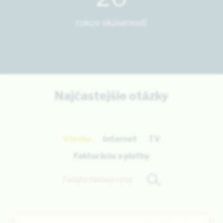
rokov skúseností
Najčastejšie otázky
Všetko
Internet
TV
Fakturácia a platby