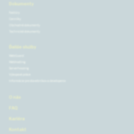
Dokumenty
Faktúry
Cenníky
Obchodné dokumenty
Technické dokumenty
Ďalšie služby
WebGuard
Webhosting
Serverhousing
Výkopové práce
Informácie pre stavebníkov a developerov
O nás
FAQ
Kariéra
Kontakt