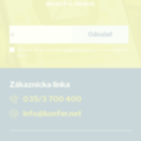
akciách a zľavách
.
Súhlasím so spracovaním
osobných údajov
pre marketingové
účely.
Zákaznícka linka
035/3 700 400
info@konfer.net