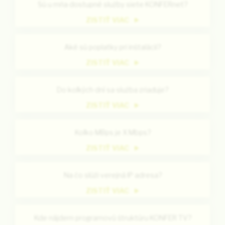
Sú u mňa dostupné služby siete KONFERnet?
ZISTIŤ VIAC
Aké sú poplatky pri inštalácii?
ZISTIŤ VIAC
Do koľkých dní sa služba zriaďuje?
ZISTIŤ VIAC
Koľko MBps je X Mbps?
ZISTIŤ VIAC
Na čo slúži verejná IP adresa?
ZISTIŤ VIAC
Kde nájdem programovú štruktúru KONFER TV?