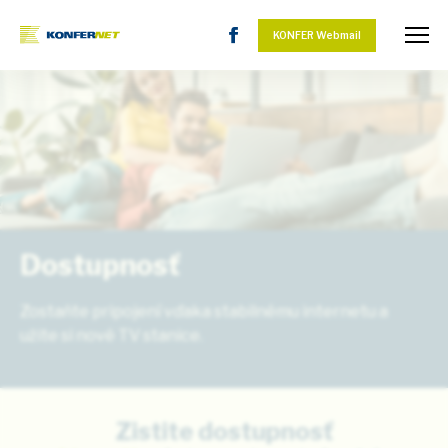
KONFER Webmail
Dostupnosť
Zostaňte pripojení vďaka stabilnému internetu a
užite si nové TV stanice.
Zistite dostupnosť