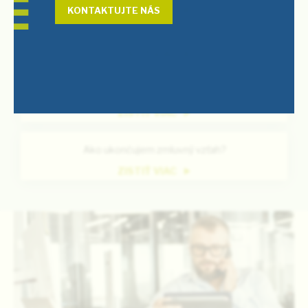
ZISTIŤ VIAC
KONTAKTUJTE NÁS
Čo potrebujem v prípade prepisu zmluvy?
ZISTIŤ VIAC
Aká je doba trvania zmluvy?
ZISTIŤ VIAC
Ako ukončujem zmluvný vzťah?
ZISTIŤ VIAC