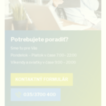
Potrebujete poradiť?
Sme tu pre Vás
Pondelok – Piatok v čase 7:00– 22:00
Víkendy a sviatky v čase 9:00 – 20:00
KONTAKTNÝ FORMULÁR
035/3700 400