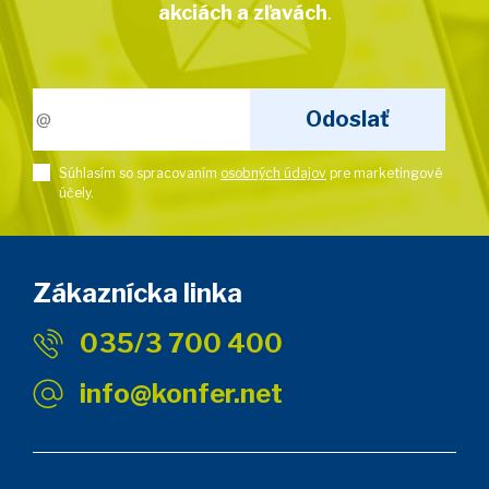
akciách a zľavách
.
Súhlasím so spracovaním
osobných údajov
pre marketingové
účely.
Zákaznícka linka
035/3 700 400
info@konfer.net