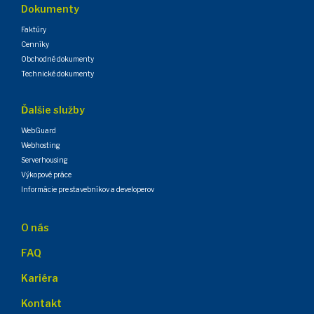
Dokumenty
Faktúry
Cenníky
Obchodné dokumenty
Technické dokumenty
Ďalšie služby
WebGuard
Webhosting
Serverhousing
Výkopové práce
Informácie pre stavebníkov a developerov
O nás
FAQ
Kariéra
Kontakt