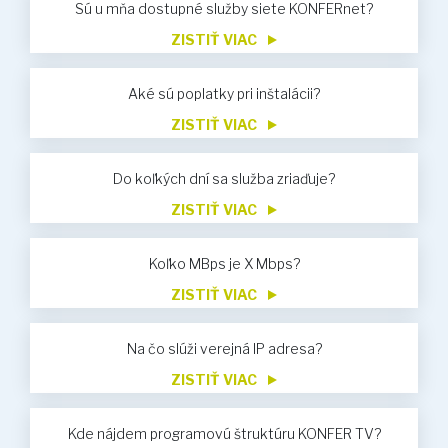
Sú u mňa dostupné služby siete KONFERnet?
ZISTIŤ VIAC
Aké sú poplatky pri inštalácii?
ZISTIŤ VIAC
Do koľkých dní sa služba zriaďuje?
ZISTIŤ VIAC
Koľko MBps je X Mbps?
ZISTIŤ VIAC
Na čo slúži verejná IP adresa?
ZISTIŤ VIAC
Kde nájdem programovú štruktúru KONFER TV?