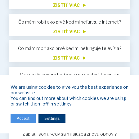
ZISTIŤ VIAC
Čo mám robiť ako prvé keď mi nefunguje internet?
ZISTIŤ VIAC
Čo mám robiť ako prvé keď mi nefunguje televízia?
ZISTIŤ VIAC
V akom časovom horizonte sa dostaví technik v
prípade servisu?
We are using cookies to give you the best experience on
ZISTIŤ VIAC
our website.
You can find out more about which cookies we are using
Nevyhnutné údaje pre vykonávanie úhrad za služby
or switch them off in
settings
.
ZISTIŤ VIAC
Accept
Settings
Bol som obmedzený z dôvodu neuhradenia faktúr.
Zaplatil som. Kedy sa mi služba znovu obnoví?