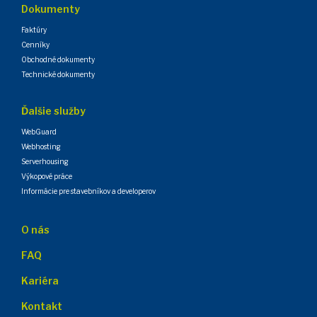
Dokumenty
Faktúry
Cenníky
Obchodné dokumenty
Technické dokumenty
Ďalšie služby
WebGuard
Webhosting
Serverhousing
Výkopové práce
Informácie pre stavebníkov a developerov
O nás
FAQ
Kariéra
Kontakt