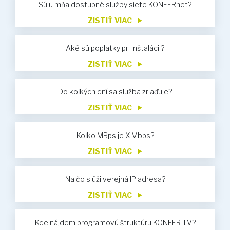
Sú u mňa dostupné služby siete KONFERnet?
ZISTIŤ VIAC
Aké sú poplatky pri inštalácii?
ZISTIŤ VIAC
Do koľkých dní sa služba zriaďuje?
ZISTIŤ VIAC
Koľko MBps je X Mbps?
ZISTIŤ VIAC
Na čo slúži verejná IP adresa?
ZISTIŤ VIAC
Kde nájdem programovú štruktúru KONFER TV?