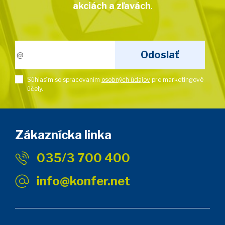
akciách a zľavách
.
Súhlasím so spracovaním
osobných údajov
pre marketingové
účely.
Zákaznícka linka
035/3 700 400
info@konfer.net