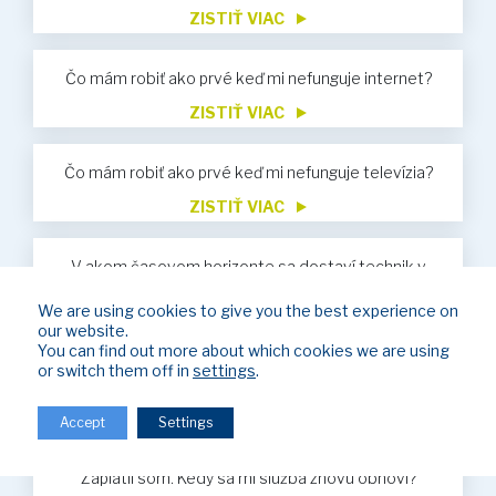
ZISTIŤ VIAC
Čo mám robiť ako prvé keď mi nefunguje internet?
ZISTIŤ VIAC
Čo mám robiť ako prvé keď mi nefunguje televízia?
ZISTIŤ VIAC
V akom časovom horizonte sa dostaví technik v
prípade servisu?
We are using cookies to give you the best experience on
ZISTIŤ VIAC
our website.
You can find out more about which cookies we are using
Nevyhnutné údaje pre vykonávanie úhrad za služby
or switch them off in
settings
.
ZISTIŤ VIAC
Accept
Settings
Bol som obmedzený z dôvodu neuhradenia faktúr.
Zaplatil som. Kedy sa mi služba znovu obnoví?