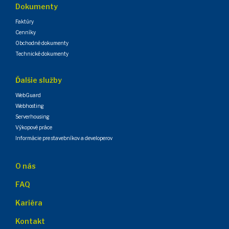
Dokumenty
Faktúry
Cenníky
Obchodné dokumenty
Technické dokumenty
Ďalšie služby
WebGuard
Webhosting
Serverhousing
Výkopové práce
Informácie pre stavebníkov a developerov
O nás
FAQ
Kariéra
Kontakt