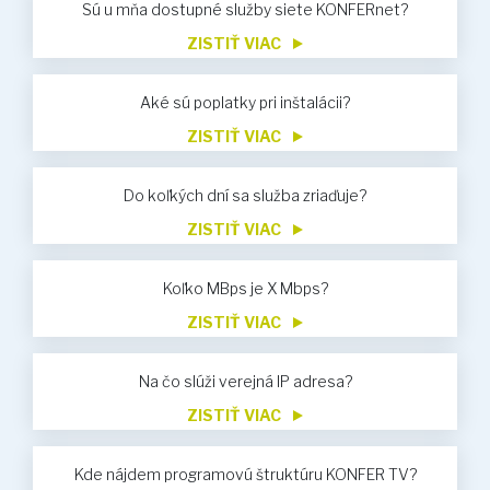
Sú u mňa dostupné služby siete KONFERnet?
ZISTIŤ VIAC
Aké sú poplatky pri inštalácii?
ZISTIŤ VIAC
Do koľkých dní sa služba zriaďuje?
ZISTIŤ VIAC
Koľko MBps je X Mbps?
ZISTIŤ VIAC
Na čo slúži verejná IP adresa?
ZISTIŤ VIAC
Kde nájdem programovú štruktúru KONFER TV?