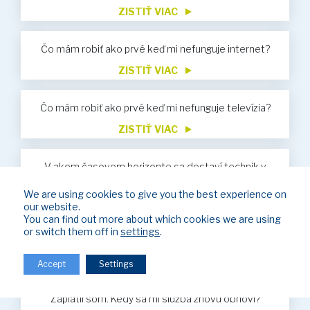
ZISTIŤ VIAC
Čo mám robiť ako prvé keď mi nefunguje internet?
ZISTIŤ VIAC
Čo mám robiť ako prvé keď mi nefunguje televízia?
ZISTIŤ VIAC
V akom časovom horizonte sa dostaví technik v
prípade servisu?
We are using cookies to give you the best experience on
ZISTIŤ VIAC
our website.
You can find out more about which cookies we are using
Nevyhnutné údaje pre vykonávanie úhrad za služby
or switch them off in
settings
.
ZISTIŤ VIAC
Accept
Settings
Bol som obmedzený z dôvodu neuhradenia faktúr.
Zaplatil som. Kedy sa mi služba znovu obnoví?