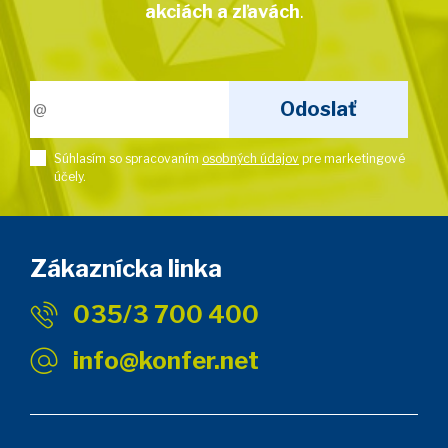
akciách a zľavách
.
Súhlasím so spracovaním
osobných údajov
pre marketingové
účely.
Zákaznícka linka
035/3 700 400
info@konfer.net