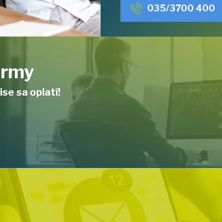
035/3700 400
firmy
ise sa oplatí!