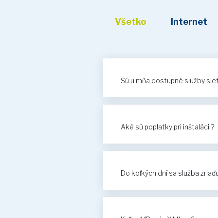
Všetko
Internet
Sú u mňa dostupné služby si
Aké sú poplatky pri inštalácii?
Do koľkých dní sa služba zriaď