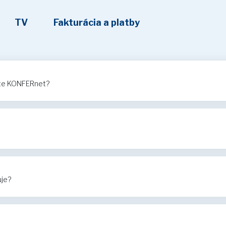
TV
Fakturácia a platby
ete KONFERnet?
uje?