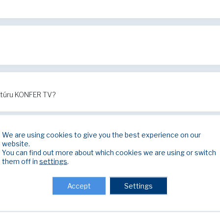
ktúru KONFER TV?
We are using cookies to give you the best experience on our
nefunguje internet?
website.
You can find out more about which cookies we are using or switch
them off in
settings
.
Accept
Settings
nefunguje televízia?