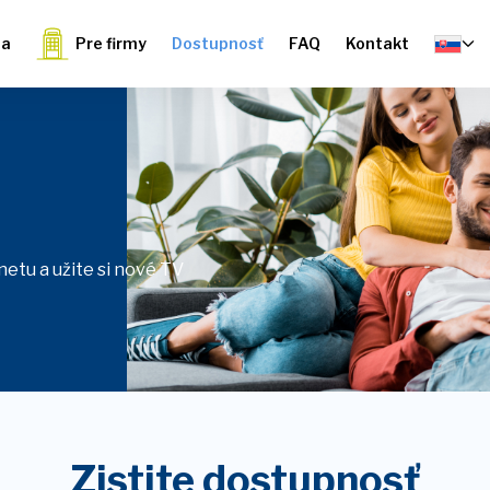
ia
Pre firmy
Dostupnosť
FAQ
Kontakt
etu a užite si nové TV
Zistite dostupnosť