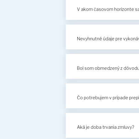
V akom časovom horizonte sa 
Nevyhnutné údaje pre vykonáv
Bol som obmedzený z dôvodu n
Čo potrebujem v prípade prep
Aká je doba trvania zmluvy?