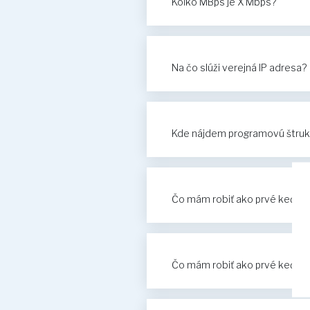
Koľko MBps je X Mbps?
Na čo slúži verejná IP adresa?
Kde nájdem programovú štru
Čo mám robiť ako prvé keď mi 
Čo mám robiť ako prvé keď mi 