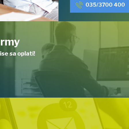
035/3700 400
firmy
ise sa oplatí!