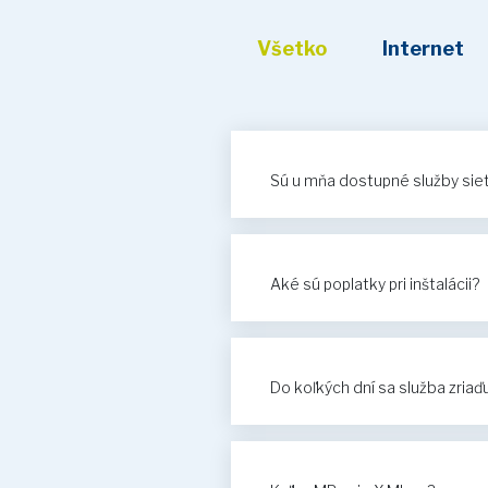
Všetko
Internet
Sú u mňa dostupné služby si
Aké sú poplatky pri inštalácii?
Do koľkých dní sa služba zriaď