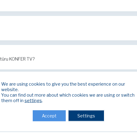
ktúru KONFER TV?
We are using cookies to give you the best experience on our
nefunguje internet?
website.
You can find out more about which cookies we are using or switch
them off in
settings
.
Accept
Settings
nefunguje televízia?