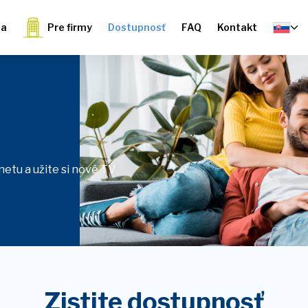
ia
Pre firmy
Dostupnosť
FAQ
Kontakt
etu a užite si nové TV
Zistite dostupnosť