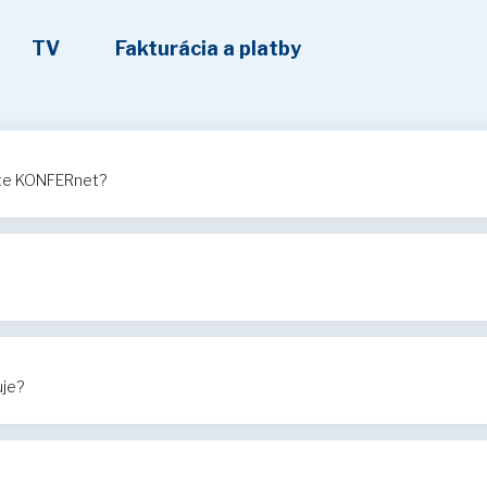
TV
Fakturácia a platby
ete KONFERnet?
uje?