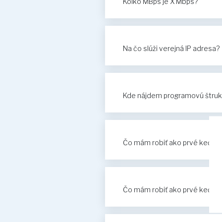
Koľko MBps je X Mbps?
Na čo slúži verejná IP adresa?
Kde nájdem programovú štru
Čo mám robiť ako prvé keď mi 
Čo mám robiť ako prvé keď mi 