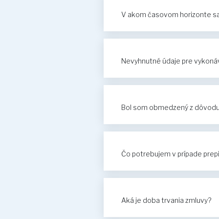
V akom časovom horizonte sa 
Nevyhnutné údaje pre vykonáv
Bol som obmedzený z dôvodu n
Čo potrebujem v prípade prep
Aká je doba trvania zmluvy?