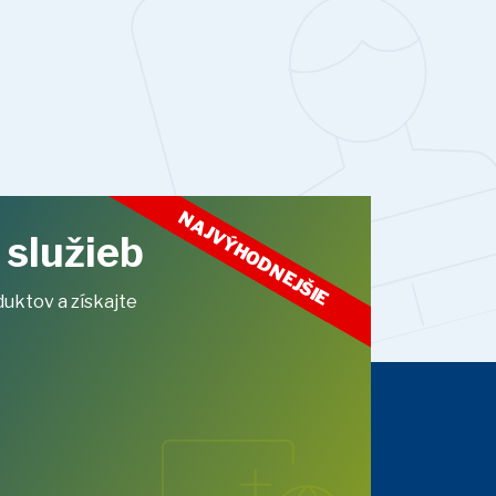
NAJVÝHODNEJŠIE
služieb
uktov a získajte