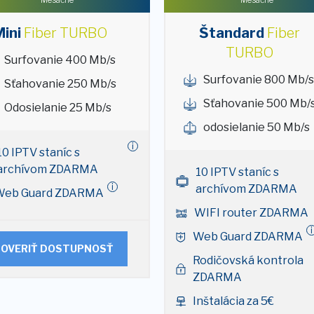
ini
Fiber TURBO
Štandard
Fiber
TURBO
Surfovanie 400 Mb/s
Surfovanie 800 Mb/s
Sťahovanie 250 Mb/s
Sťahovanie 500 Mb/
Odosielanie 25 Mb/s
odosielanie 50 Mb/s
i
10 IPTV staníc s
archívom ZDARMA
10 IPTV staníc s
i
archívom ZDARMA
Web Guard ZDARMA
WIFI router ZDARMA
i
Web Guard ZDARMA
OVERIŤ DOSTUPNOSŤ
Rodičovská kontrola
ZDARMA
Inštalácia za 5€