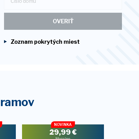
OVERIŤ
Zoznam pokrytých miest
gramov
NOVINKA
29,99
€
Mesačne