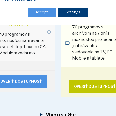
Mesačne
Mesačne
Accept
Settings
igital 70
Digitálna
IPTV 70
IP Televízia
televízia
70 programov s
i
archívom na 7 dní s
70 programov s
možnosťou pretáčani
možnosťou nahrávania
,nahrávania a
a so set-top-boxom / CA
sledovania na TV, PC,
Modulom zadarmo.
Mobile a tablete.
OVERIŤ DOSTUPNOSŤ
OVERIŤ DOSTUPNOSŤ
Viac o službe