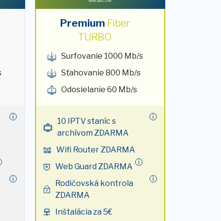
Premium
Fiber
TURBO
Surfovanie 1000 Mb/s
s
Sťahovanie 800 Mb/s
Odosielanie 60 Mb/s
i
i
10 IPTV staníc s
archívom ZDARMA
Wifi Router ZDARMA
i
Web Guard ZDARMA
i
i
Rodičovská kontrola
ZDARMA
Inštalácia za 5€