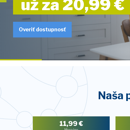
už za 20,99 €
Overiť dostupnosť
Naša 
11,99
€
Mesačne