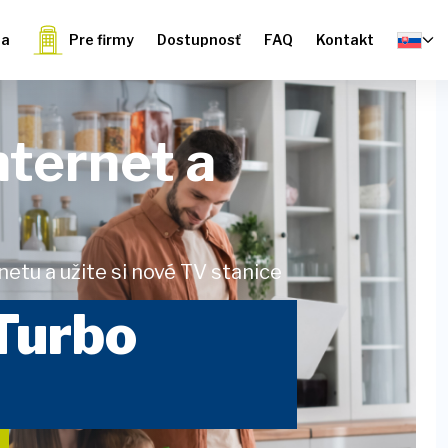
ia
Pre firmy
Dostupnosť
FAQ
Kontakt
internet a
etu a užite si nové TV stanice
 Turbo