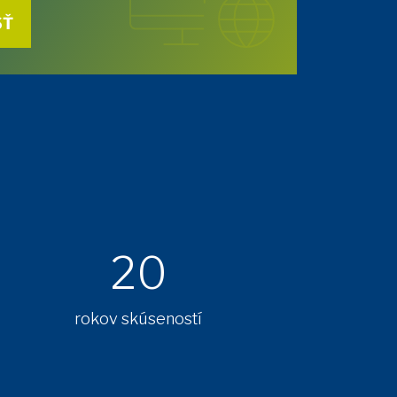
SŤ
20
rokov skúseností