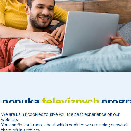
 ponuka
televíznych
prog
We are using cookies to give you the best experience on our
website.
You can find out more about which cookies we are using or switch
11,49
€
13,49
€
them off in
settings
.