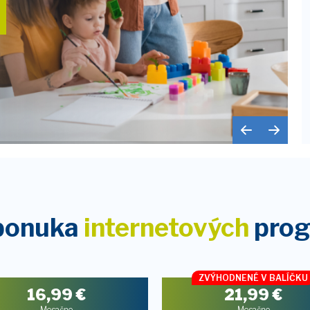
ponuka
internetových
pro
ZVÝHODNENÉ V BALÍČKU
16,99
€
21,99
€
Mesačne
Mesačne