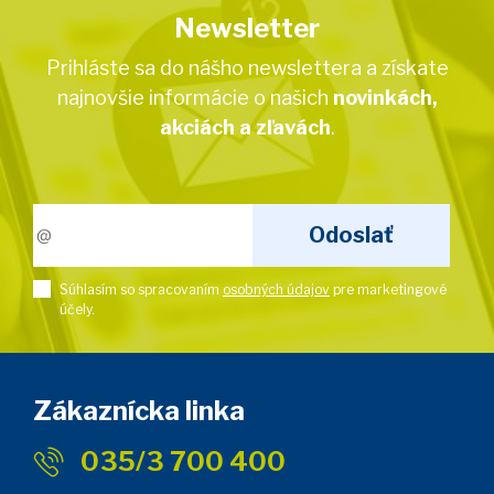
Newsletter
Prihláste sa do nášho newslettera a získate
najnovšie informácie o našich
novinkách,
akciách a zľavách
.
Súhlasím so spracovaním
osobných údajov
pre marketingové
účely.
Zákaznícka linka
035/3 700 400