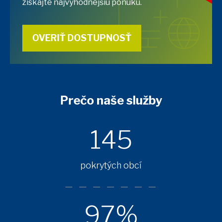
získajte najvýhodnejšiu ponuku.
OVERIŤ DOSTUPNOSŤ
Prečo naše služby
145
pokrytých obcí
97%