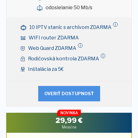
odosielanie 50 Mb/s
i
10 IPTV staníc s archívom ZDARMA
WIFI router ZDARMA
i
Web Guard ZDARMA
i
Rodičovská kontrola ZDARMA
Inštalácia za 5€
OVERIŤ DOSTUPNOSŤ
NOVINKA
29,99
€
Mesačne