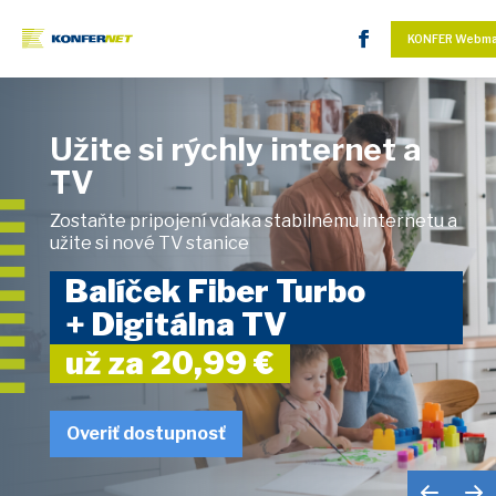
KONFER Webma
Užite si rýchly internet a
TV
Zostaňte pripojení vďaka stabilnému internetu a
užite si nové TV stanice
Balíček Fiber Turbo
+ Digitálna TV
už za 20,99 €
Overiť dostupnosť