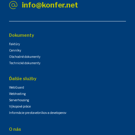
info@konfer.net
Dokumenty
Faktúry
Cenníky
Obchodné dokumenty
Technické dokumenty
Ďalšie služby
WebGuard
Webhosting
Serverhousing
Výkopové práce
Informácie pre stavebníkov a developerov
O nás