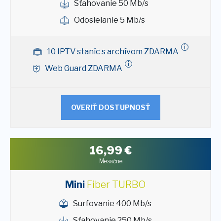
Sťahovanie 50 Mb/s
Odosielanie 5 Mb/s
i
10 IPTV staníc s archívom ZDARMA
i
Web Guard ZDARMA
OVERIŤ DOSTUPNOSŤ
16,99
€
Mesačne
Mini
Fiber TURBO
Surfovanie 400 Mb/s
Sťahovanie 250 Mb/s