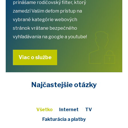
prinášame rodičovský filter, ktorý
zamedzí Vašim deťom prístup na
vybrané kategórie webových
stránok vrátane bezpečného
vyhľadávania na google a youtube!
Viac o službe
Najčastejšie otázky
Všetko
Internet
TV
Fakturácia a platby