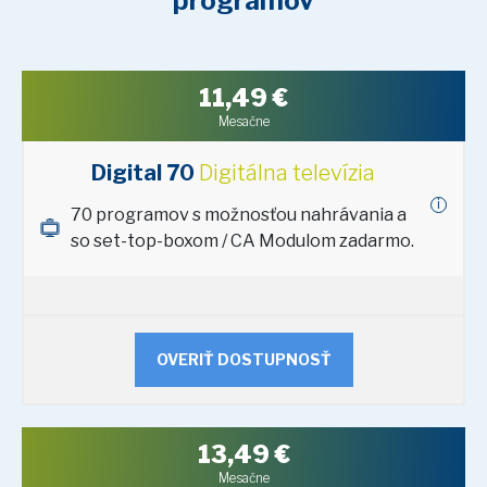
programov
11,49
€
Mesačne
Digital 70
Digitálna televízia
i
70 programov s možnosťou nahrávania a
so set-top-boxom / CA Modulom zadarmo.
OVERIŤ DOSTUPNOSŤ
13,49
€
Mesačne