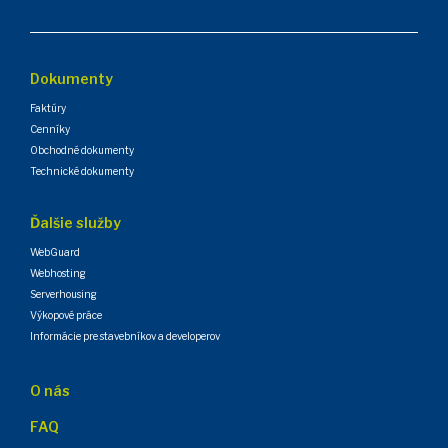
Dokumenty
Faktúry
Cenníky
Obchodné dokumenty
Technické dokumenty
Ďalšie služby
WebGuard
Webhosting
Serverhousing
Výkopové práce
Informácie pre stavebníkov a developerov
O nás
FAQ