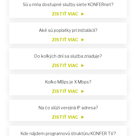
Sú u mňa dostupné služby siete KONFERnet?
ZISTIŤ VIAC
Aké sú poplatky pri inštalácii?
ZISTIŤ VIAC
Do koľkých dní sa služba zriaďuje?
ZISTIŤ VIAC
Koľko MBps je X Mbps?
ZISTIŤ VIAC
Na čo slúži verejná IP adresa?
ZISTIŤ VIAC
Kde nájdem programovú štruktúru KONFER TV?