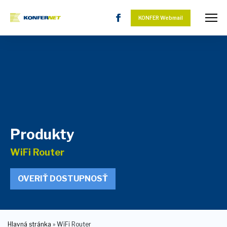
KONFER Webmail
Produkty
WiFi Router
OVERIŤ DOSTUPNOSŤ
Hlavná stránka
»
WiFi Router