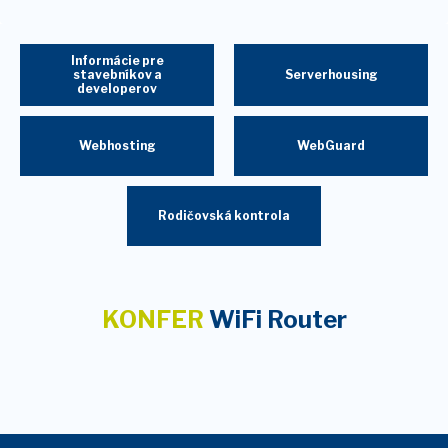
Informácie pre
stavebníkov a
Serverhousing
developerov
Webhosting
WebGuard
Rodičovská kontrola
KONFER
WiFi Router