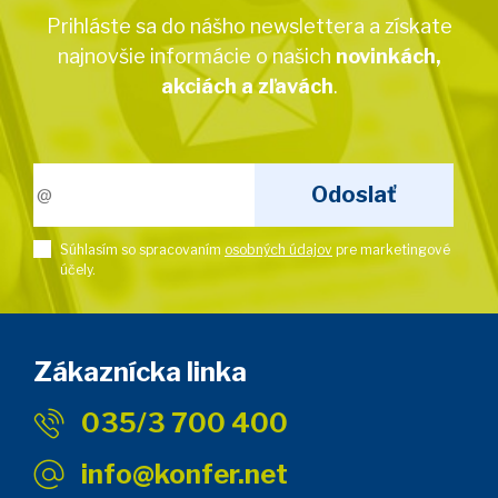
Prihláste sa do nášho newslettera a získate
najnovšie informácie o našich
novinkách,
akciách a zľavách
.
Súhlasím so spracovaním
osobných údajov
pre marketingové
účely.
Zákaznícka linka
035/3 700 400
info@konfer.net