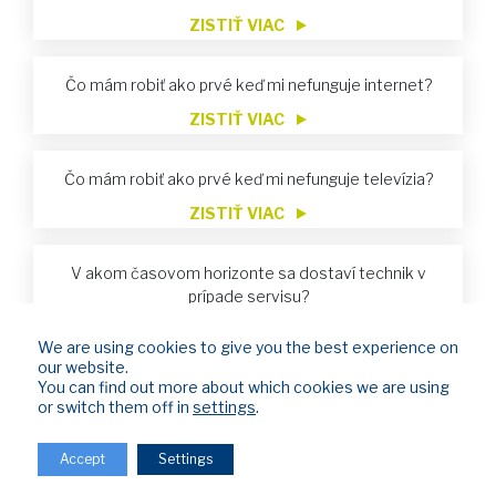
ZISTIŤ VIAC
Čo mám robiť ako prvé keď mi nefunguje internet?
ZISTIŤ VIAC
Čo mám robiť ako prvé keď mi nefunguje televízia?
ZISTIŤ VIAC
V akom časovom horizonte sa dostaví technik v
prípade servisu?
ZISTIŤ VIAC
We are using cookies to give you the best experience on
our website.
Nevyhnutné údaje pre vykonávanie úhrad za služby
You can find out more about which cookies we are using
ZISTIŤ VIAC
or switch them off in
settings
.
Accept
Settings
Bol som obmedzený z dôvodu neuhradenia faktúr.
Zaplatil som. Kedy sa mi služba znovu obnoví?