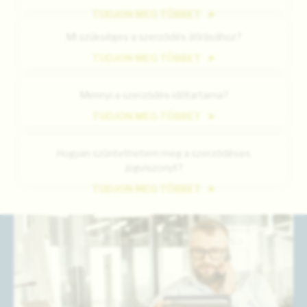
TUDJON MEG TÖBBET
Mi szükséges a szerződés átírásához?
TUDJON MEG TÖBBET
Mennyi a szerződés időtartama?
TUDJON MEG TÖBBET
Hogyan szüntethetem meg a szerződéses
jogviszonyt?
TUDJON MEG TÖBBET