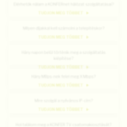
Elérhetők nálam a KONFERnet hálózat szolgáltatásai?
TUDJON MEG TÖBBET
Milyen díjakkal kell számolni a telepítéskor?
TUDJON MEG TÖBBET
Hány napon belül történik meg a szolgáltatás
kiépítése?
TUDJON MEG TÖBBET
Hány MBps-nek felel meg X Mbps?
TUDJON MEG TÖBBET
Mire szolgál a nyilvános IP-cím?
TUDJON MEG TÖBBET
Hol találom meg a KONFER TV csatornakiosztását?