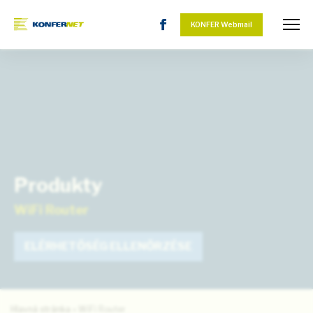
KONFER Webmail
Produkty
WiFi Router
ELÉRHETŐSÉG ELLENŐRZÉSE
Hlavná stránka
»
WiFi Router