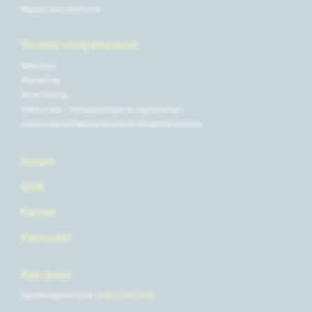
Műszaki dokumentumok
További szolgáltatások
WebGuard
Webhosting
Serverhousing
Földmunkák – Professzionálisan és megbízhatóan
Információk építtetők és beruházók (fejlesztők) számára
Rólunk
GYIK
Karrier
Kapcsolat
Kapcsolat
Ügyfélszolgálati vonal
035/3 700 400