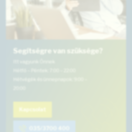
Segítségre van szüksége?
Itt vagyunk Önnek
Hétfő – Péntek: 7:00 – 22:00
Hétvégék és ünnepnapok: 9:00 –
20:00
Kapcsolat
035/3700 400