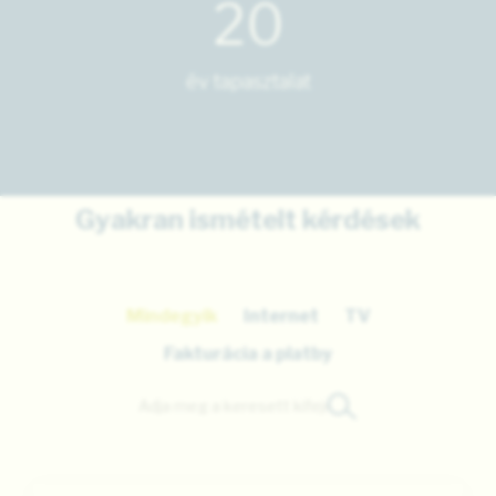
20
év tapasztalat
Gyakran ismételt kérdések
Mindegyik
Internet
TV
Fakturácia a platby