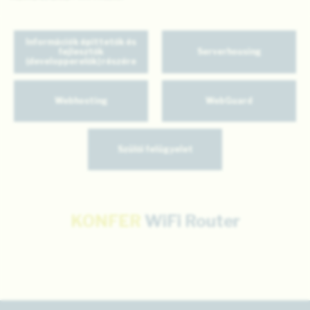
Információk építtetők és
fejlesztők
Serverhousing
(developperelők) részére
Webhosting
WebGuard
Szülői felügyelet
KONFER
WiFi Router