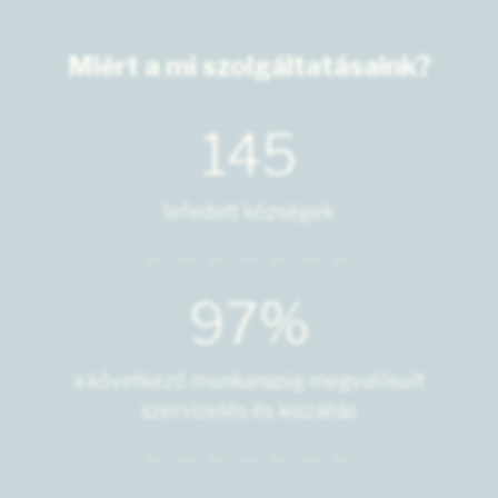
Miért a mi szolgáltatásaink?
145
lefedett községek
97%
a következő munkanapig megvalósult
szervizelés és kiszállás