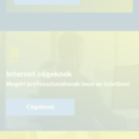
Internet cégeknek
Megéri professzionálisnak lenni az üzletben!
Cégeknek