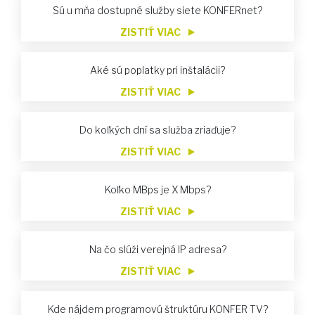
Sú u mňa dostupné služby siete KONFERnet?
ZISTIŤ VIAC
Aké sú poplatky pri inštalácii?
ZISTIŤ VIAC
Do koľkých dní sa služba zriaďuje?
ZISTIŤ VIAC
Koľko MBps je X Mbps?
ZISTIŤ VIAC
Na čo slúži verejná IP adresa?
ZISTIŤ VIAC
Kde nájdem programovú štruktúru KONFER TV?