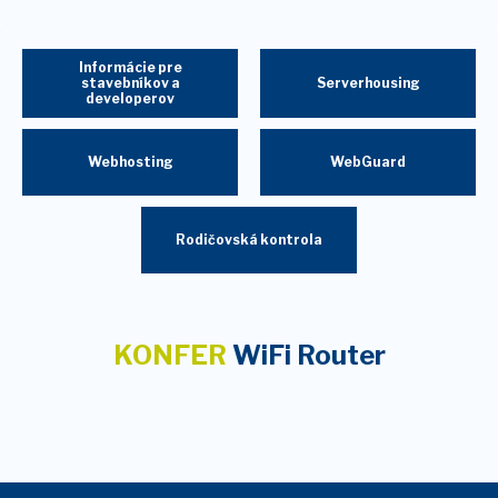
Informácie pre
stavebníkov a
Serverhousing
developerov
Webhosting
WebGuard
Rodičovská kontrola
KONFER
WiFi Router