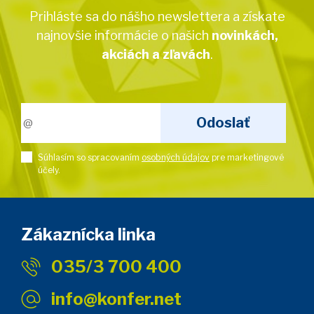
Prihláste sa do nášho newslettera a získate
najnovšie informácie o našich
novinkách,
akciách a zľavách
.
Súhlasím so spracovaním
osobných údajov
pre marketingové
účely.
Zákaznícka linka
035/3 700 400
info@konfer.net