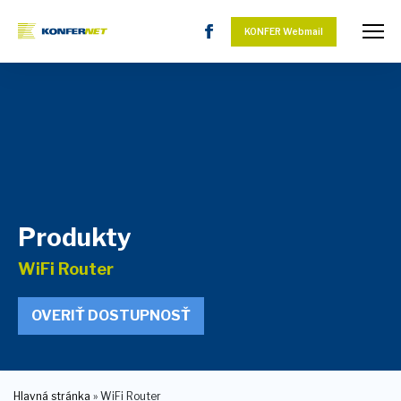
KONFER Webmail
Produkty
WiFi Router
OVERIŤ DOSTUPNOSŤ
Hlavná stránka
»
WiFi Router