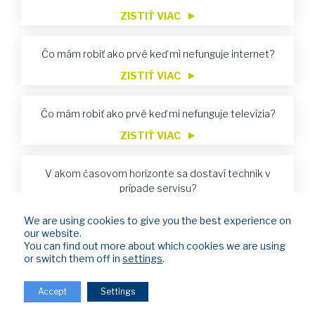
ZISTIŤ VIAC
Čo mám robiť ako prvé keď mi nefunguje internet?
ZISTIŤ VIAC
Čo mám robiť ako prvé keď mi nefunguje televízia?
ZISTIŤ VIAC
V akom časovom horizonte sa dostaví technik v
prípade servisu?
ZISTIŤ VIAC
We are using cookies to give you the best experience on
our website.
Nevyhnutné údaje pre vykonávanie úhrad za služby
You can find out more about which cookies we are using
ZISTIŤ VIAC
or switch them off in
settings
.
Accept
Settings
Bol som obmedzený z dôvodu neuhradenia faktúr.
Zaplatil som. Kedy sa mi služba znovu obnoví?