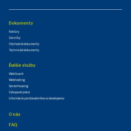
Dokumenty
Faktúry
Cenníky
Obchodné dokumenty
Technické dokumenty
Ďalšie služby
WebGuard
Webhosting
Serverhousing
Výkopové práce
Informácie pre stavebníkov a developerov
O nás
FAQ