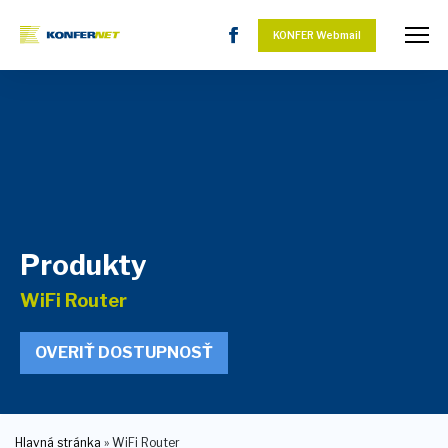
KONFER Webmail
Produkty
WiFi Router
OVERIŤ DOSTUPNOSŤ
Hlavná stránka
»
WiFi Router