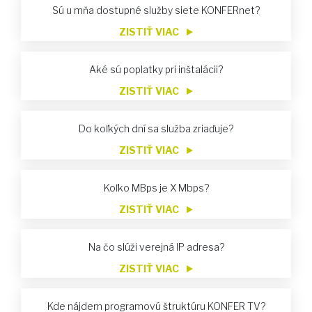
Sú u mňa dostupné služby siete KONFERnet?
ZISTIŤ VIAC
Aké sú poplatky pri inštalácii?
ZISTIŤ VIAC
Do koľkých dní sa služba zriaďuje?
ZISTIŤ VIAC
Koľko MBps je X Mbps?
ZISTIŤ VIAC
Na čo slúži verejná IP adresa?
ZISTIŤ VIAC
Kde nájdem programovú štruktúru KONFER TV?