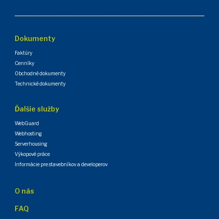
Dokumenty
Faktúry
Cenníky
Obchodné dokumenty
Technické dokumenty
Ďalšie služby
WebGuard
Webhosting
Serverhousing
Výkopové práce
Informácie pre stavebníkov a developerov
O nás
FAQ