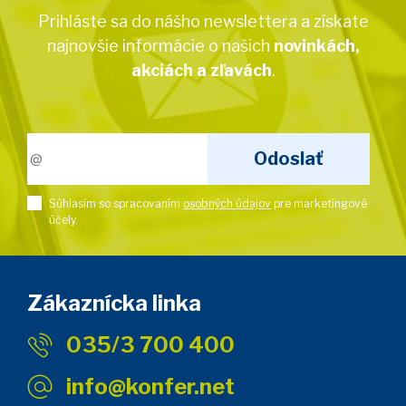
Prihláste sa do nášho newslettera a získate
najnovšie informácie o našich
novinkách,
akciách a zľavách
.
Súhlasím so spracovaním
osobných údajov
pre marketingové
účely.
Zákaznícka linka
035/3 700 400
info@konfer.net