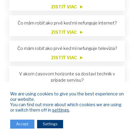
ZISTIŤ VIAC
Čo mám robiť ako prvé keď mi nefunguje internet?
ZISTIŤ VIAC
Čo mám robiť ako prvé keď mi nefunguje televízia?
ZISTIŤ VIAC
V akom časovom horizonte sa dostaví technik v
prípade servisu?
ZISTIŤ VIAC
We are using cookies to give you the best experience on
our website.
Nevyhnutné údaje pre vykonávanie úhrad za služby
You can find out more about which cookies we are using
ZISTIŤ VIAC
or switch them off in
settings
.
Accept
Settings
Bol som obmedzený z dôvodu neuhradenia faktúr.
Zaplatil som. Kedy sa mi služba znovu obnoví?