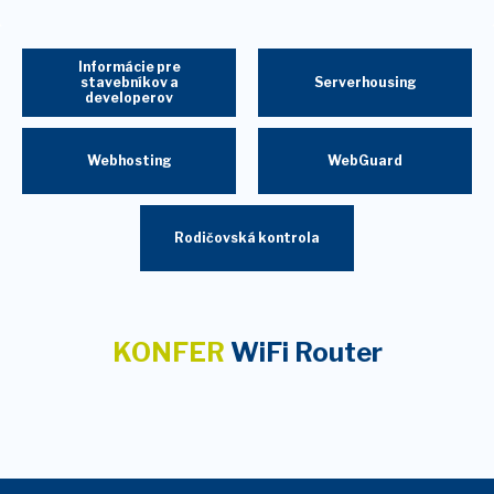
Informácie pre
stavebníkov a
Serverhousing
developerov
Webhosting
WebGuard
Rodičovská kontrola
KONFER
WiFi Router