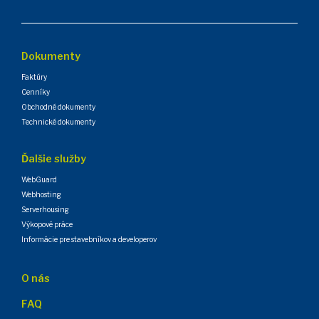
Dokumenty
Faktúry
Cenníky
Obchodné dokumenty
Technické dokumenty
Ďalšie služby
WebGuard
Webhosting
Serverhousing
Výkopové práce
Informácie pre stavebníkov a developerov
O nás
FAQ