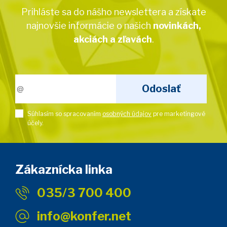
Prihláste sa do nášho newslettera a získate
najnovšie informácie o našich
novinkách,
akciách a zľavách
.
Súhlasím so spracovaním
osobných údajov
pre marketingové
účely.
Zákaznícka linka
035/3 700 400
info@konfer.net