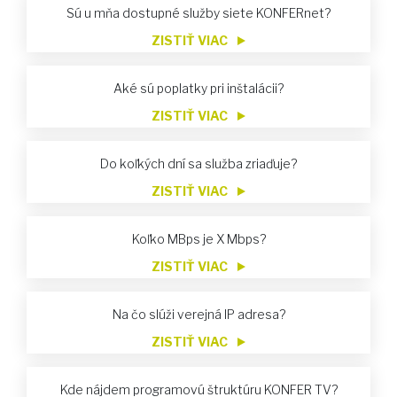
Sú u mňa dostupné služby siete KONFERnet?
ZISTIŤ VIAC
Aké sú poplatky pri inštalácii?
ZISTIŤ VIAC
Do koľkých dní sa služba zriaďuje?
ZISTIŤ VIAC
Koľko MBps je X Mbps?
ZISTIŤ VIAC
Na čo slúži verejná IP adresa?
ZISTIŤ VIAC
Kde nájdem programovú štruktúru KONFER TV?