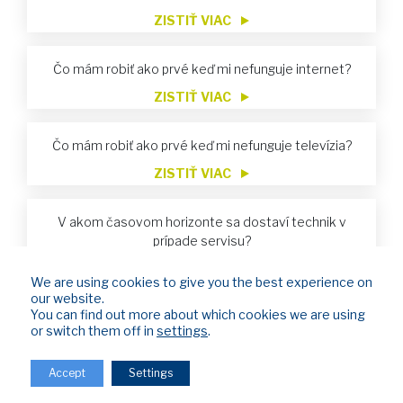
ZISTIŤ VIAC
Čo mám robiť ako prvé keď mi nefunguje internet?
ZISTIŤ VIAC
Čo mám robiť ako prvé keď mi nefunguje televízia?
ZISTIŤ VIAC
V akom časovom horizonte sa dostaví technik v
prípade servisu?
ZISTIŤ VIAC
We are using cookies to give you the best experience on
our website.
Nevyhnutné údaje pre vykonávanie úhrad za služby
You can find out more about which cookies we are using
ZISTIŤ VIAC
or switch them off in
settings
.
Accept
Settings
Bol som obmedzený z dôvodu neuhradenia faktúr.
Zaplatil som. Kedy sa mi služba znovu obnoví?