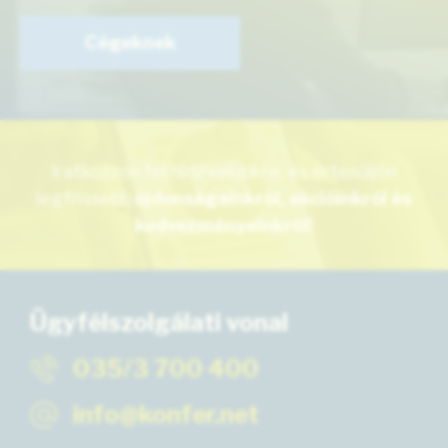
Cégeknek
Iratkozzon fel hírlevelünkre, és értesüljön
legfrissebb
újdonságainkról, akcióinkról és
kedvezményeinkről!
Ügyfélszolgálati vonal
035/3 700 400
info@konfer.net