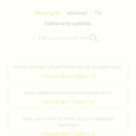
Mindegyik
Internet
TV
Fakturácia a platby
Elérhetők nálam a KONFERnet hálózat szolgáltatásai?
TUDJON MEG TÖBBET
Milyen díjakkal kell számolni a telepítéskor?
TUDJON MEG TÖBBET
Hány napon belül történik meg a szolgáltatás
kiépítése?
TUDJON MEG TÖBBET