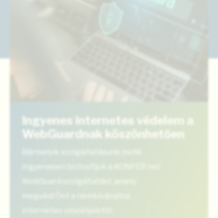
Ingyenes internetes védelem a
WebGuardnak köszönhetően
Bármelyik szolgáltatásunk mellé
ingyenesen biztosítjuk a KONFER net
WebGuard szolgáltatást, amely
megvédi Önt a nemkívánatos
internetes veszélyektől.