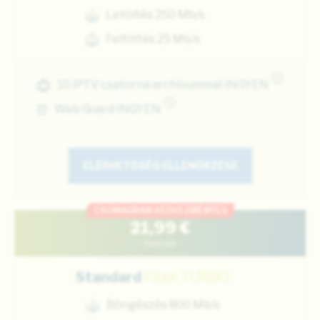
Letöltés 250 Mb/s
Feltöltés 25 Mb/s
i
10 IPTV csatorna archívummal INGYEN
i
Web Guard INGYEN
ELÉRHETŐSÉG ELLENŐRZÉSE
CSOMAGBAN KEDVEZMÉNYES
21,99
€
Havonta
Standard
Fiber TURBO
Böngészés 800 Mb/s