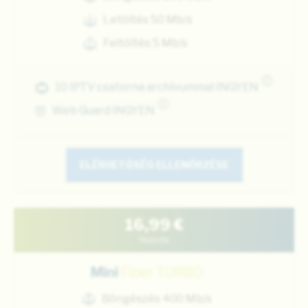
Letöltés 50 Mb/s
Feltöltés 5 Mb/s
i
10 IPTV csatorna archívummal INGYEN
i
Web Guard INGYEN
ELÉRHETŐSÉG ELLENŐRZÉSE
16,99
€
Havonta
Mini
Fiber TURBO
Böngészés 400 Mb/s