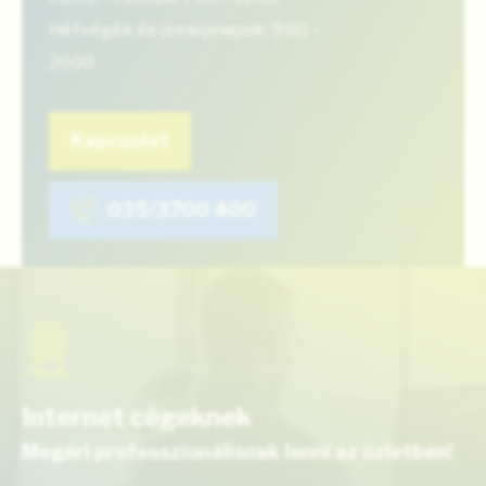
Hétvégék és ünnepnapok: 9:00 –
20:00
Kapcsolat
035/3700 400
Internet cégeknek
Megéri professzionálisnak lenni az üzletben!