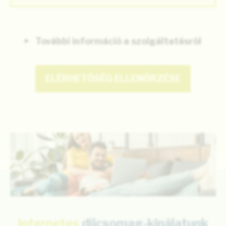
További információ a szolgáltatásról
ELÉRHETŐSÉG ELLENŐRZÉSE
Internetes
díjcsomag-kínálatunk