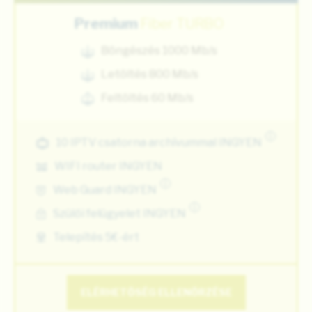
Premium
Fiber TURBO
Böngészés 1000 Mb/s
Letöltés 800 Mb/s
Feltöltés 60 Mb/s
i
10 IPTV csatorna archívummal INGYEN
WIFI router INGYEN
i
Web Guard INGYEN
i
Szülői felügyelet INGYEN
Telepítés 5€-ért
ELÉRHETŐSÉG ELLENŐRZÉSE