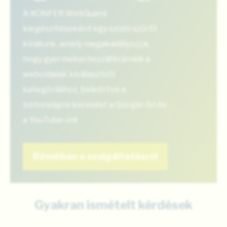
A KONFER WebGuard
kiegészítéseként egy szülői szűrőt
kínálunk, amely megakadályozza,
hogy gyermekei hozzáférjenek a
weboldalak kiválasztott
kategóriáihoz, beleértve a
biztonságos keresést a Google-ön és
a YouTube-on!
Bővebben a szolgáltatásról
Gyakran ismételt kérdések