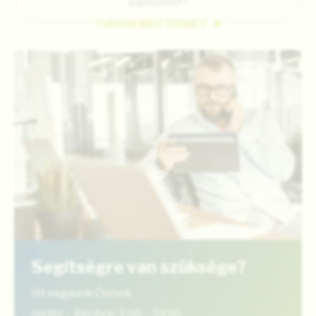
jogviszonyt?
TUDJON MEG TÖBBET
Segítségre van szüksége?
Itt vagyunk Önnek
Hétfő – Péntek: 7:00 – 22:00