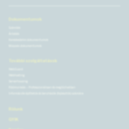
Dokumentumok
Számlák
Árlisták
Kereskedelmi dokumentumok
Műszaki dokumentumok
További szolgáltatások
WebGuard
Webhosting
Serverhousing
Földmunkák – Professzionálisan és megbízhatóan
Információk építtetők és beruházók (fejlesztők) számára
Rólunk
GYIK