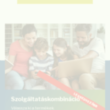
LEGKEDVEZŐBB
Szolgáltatáskombináció
Válassza ki a termékek