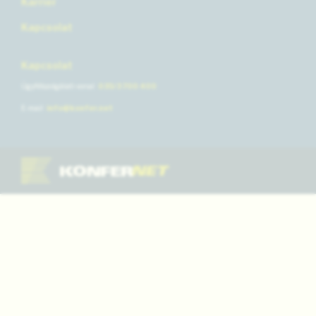
Karrier
Kapcsolat
Kapcsolat
Ügyfélszolgálati vonal
035/3 700 400
E-mail
info@konfer.net