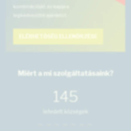
kombinációját, és kapja a
legkedvezőbb ajánlatot.
ELÉRHETŐSÉG ELLENŐRZÉSE
Miért a mi szolgáltatásaink?
145
lefedett községek