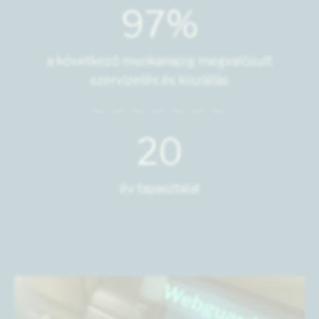
97%
a következő munkanapig megvalósult
szervizelés és kiszállás
20
év tapasztalat