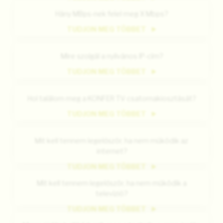
Hány MBps-nek felel meg X Mbps?
TUDJON MEG TÖBBET
Mire szolgál a nyilvános IP-cím?
TUDJON MEG TÖBBET
Hol találom meg a KONFER TV csatornakiosztását?
TUDJON MEG TÖBBET
Mit kell tennem legelőször, ha nem működik az
internet?
TUDJON MEG TÖBBET
Mit kell tennem legelőször, ha nem működik a
televízió?
TUDJON MEG TÖBBET