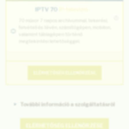
IPTV 70
IP-televízió
i
70 műsor 7 napos archívummal, tekerési,
felvételi és tévén, számítógépen, mobilon,
valamint táblagépen történő
megtekintési lehetőséggel.
ELÉRHETŐSÉG ELLENŐRZÉSE
További információ a szolgáltatásról
ELÉRHETŐSÉG ELLENŐRZÉSE