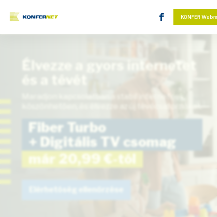
KONFER Webm
Élvezze a gyors internetet
és a tévét
Maradjon kapcsolatban a stabil internetnek
köszönhetően, és élvezze az új tévécsatornákat.
Fiber Turbo
+ Digitális TV csomag
már 20,99 €-tól
Elérhetőség ellenőrzése