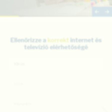
Ellenőrizze a
korrekt
internet és
televízió elérhetőségé
Város
Utca