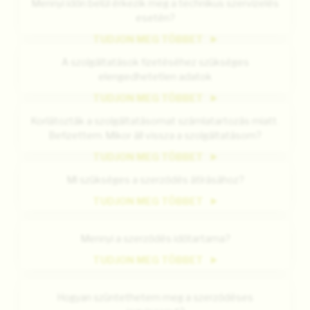
Mennyi időn belül érkezik meg a technikus szervizelés
esetén?
TUDJON MEG TÖBBET
A szolgáltatások fizetéséhez szükséges
elengedhetetlen adatok
TUDJON MEG TÖBBET
Korlátozták a szolgáltatásomat számlatartozás miatt.
Befizettem. Mikor áll vissza a szolgáltatásom?
TUDJON MEG TÖBBET
Mi szükséges a szerződés átírásához?
TUDJON MEG TÖBBET
Mennyi a szerződés időtartama?
TUDJON MEG TÖBBET
Hogyan szüntethetem meg a szerződéses