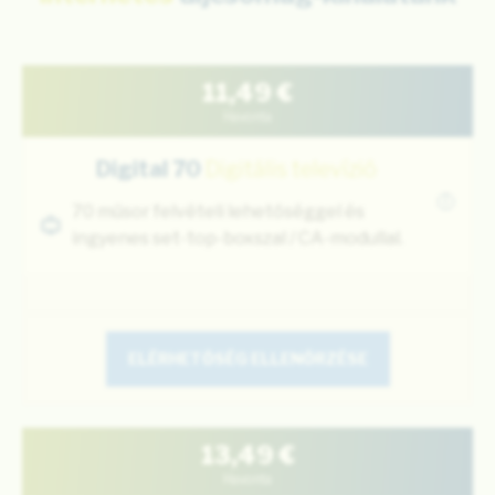
11,49
€
Havonta
Digital 70
Digitális televízió
i
70 műsor felvételi lehetőséggel és
ingyenes set-top-boxszal / CA-modullal.
ELÉRHETŐSÉG ELLENŐRZÉSE
13,49
€
Havonta