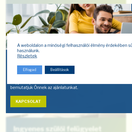
Bővebben a szolgáltatásról
A weboldalon a minőségi felhasználói élmény érdekében s
használunk.
Részletek
Segítségre van
Elfogad
Beállítások
szüksége?
Lépjen kapcsolatba velünk, és mi
bemutatjuk Önnek az ajánlatunkat.
KAPCSOLAT
Ingyenes szülői felügyelet