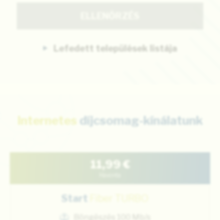
ELLENŐRZÉS
Lefedett települések listája
Internetes
díjcsomag-kínálatunk
11,99
€
Havonta
Start
Fiber TURBO
Böngészés 100 Mb/s