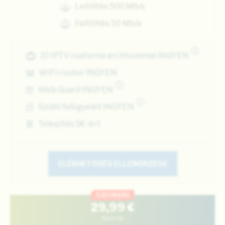
Letöltés 500 Mb/s
Feltöltés 50 Mb/s
i
10 IPTV csatorna archívummal INGYEN
WIFI router INGYEN
i
Web Guard INGYEN
i
Szülői felügyelet INGYEN
Telepítés 5€-ért
ELÉRHETŐSÉG ELLENŐRZÉSE
ÚJDONSÁG
29,99
€
Havonta