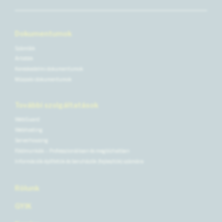
Dokumentumok
Számlák
Árlisták
Kereskedelmi dokumentumok
Műszaki dokumentumok
További szolgáltatások
WebGuard
Webhosting
Serverhousing
Földmunkák – Professzionálisan és megbízhatóan
Információk építtetők és beruházók (fejlesztők) számára
Rólunk
GYIK