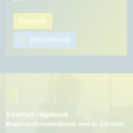
Kapcsolat
035/3700 400
Internet cégeknek
Megéri professzionálisnak lenni az üzletben!