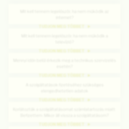
Mit kell tennem legelőször, ha nem működik az
internet?
TUDJON MEG TÖBBET
Mit kell tennem legelőször, ha nem működik a
televízió?
TUDJON MEG TÖBBET
Mennyi időn belül érkezik meg a technikus szervizelés
esetén?
TUDJON MEG TÖBBET
A szolgáltatások fizetéséhez szükséges
elengedhetetlen adatok
TUDJON MEG TÖBBET
Korlátozták a szolgáltatásomat számlatartozás miatt.
Befizettem. Mikor áll vissza a szolgáltatásom?
TUDJON MEG TÖBBET