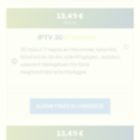
13,49
€
Havonta
IPTV 30
IP-televízió
i
30 műsor 7 napos archívummal, tekerési,
felvételi és tévén, számítógépen, mobilon,
valamint táblagépen történő
megtekintési lehetőséggel.
ELÉRHETŐSÉG ELLENŐRZÉSE
13,49
€