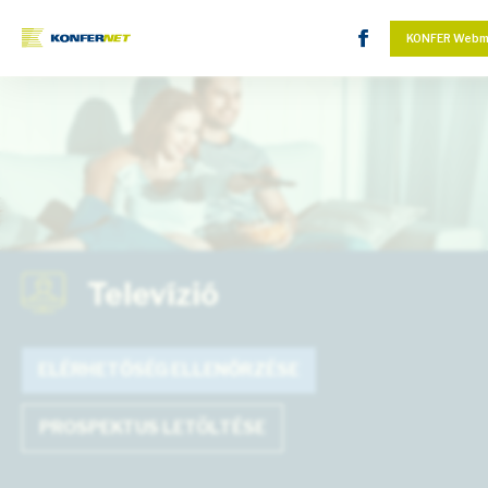
KONFER Webm
Televízió
ELÉRHETŐSÉG ELLENŐRZÉSE
PROSPEKTUS LETÖLTÉSE