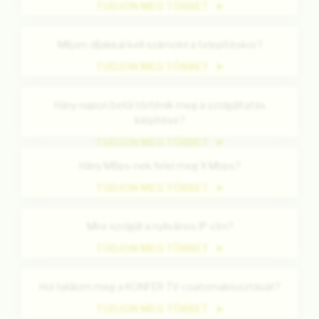
TUDJON MEG TÖBBET
Milyen díjakkal kell számolni a telepítéskor?
TUDJON MEG TÖBBET
Hány napon belül történik meg a szolgáltatás
kiépítése?
TUDJON MEG TÖBBET
Hány MBps-nek felel meg X Mbps?
TUDJON MEG TÖBBET
Mire szolgál a nyilvános IP-cím?
TUDJON MEG TÖBBET
Hol találom meg a KONFER TV csatornakiosztását?
TUDJON MEG TÖBBET