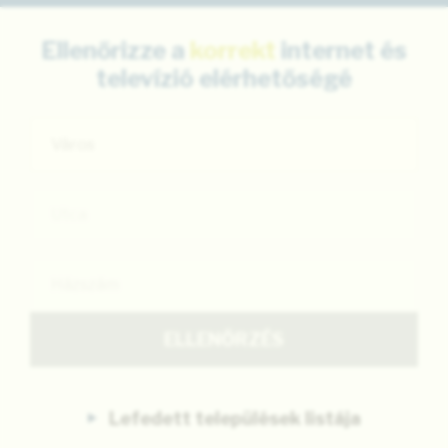
Ellenőrizze a
korrekt
internet és
televízió
elérhetőségé
Város
Utca
ELLENŐRZÉS
Lefedett települések listája