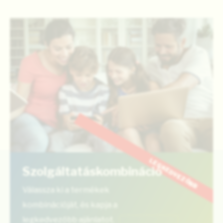
LEGKEDVEZŐBB
Szolgáltatáskombináció
Válassza ki a termékek
kombinációját, és kapja a
legkedvezőbb ajánlatot.