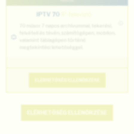
Havonta
IPTV 70
IP-televízió
i
70 műsor 7 napos archívummal, tekerési,
felvételi és tévén, számítógépen, mobilon,
valamint táblagépen történő
megtekintési lehetőséggel.
ELÉRHETŐSÉG ELLENŐRZÉSE
ELÉRHETŐSÉG ELLENŐRZÉSE