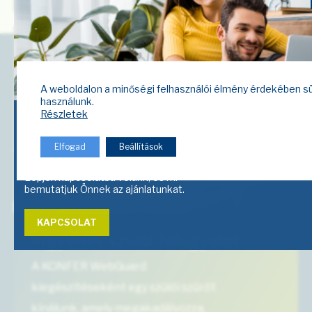
A weboldalon a minőségi felhasználói élmény érdekében s
használunk.
Részletek
Segítségre van
Elfogad
Beállítások
szüksége?
Lépjen kapcsolatba velünk, és mi
bemutatjuk Önnek az ajánlatunkat.
KAPCSOLAT
Ingyenes szülői felügyelet
A KONFER WebGuard
kiegészítéseként egy szülői szűrőt
kínálunk, amely megakadályozza,