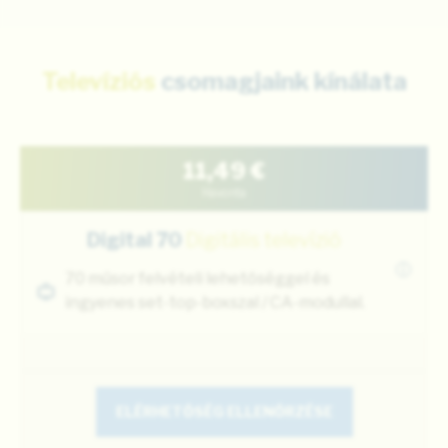
Televíziós
csomagjaink kínálata
11,49
€
Havonta
Digital 70
Digitális televízió
i
70 műsor felvételi lehetőséggel és
ingyenes set-top-boxszal / CA-modullal.
ELÉRHETŐSÉG ELLENŐRZÉSE