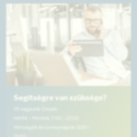
Segítségre van szüksége?
Itt vagyunk Önnek
Hétfő – Péntek: 7:00 – 22:00
Hétvégék és ünnepnapok: 9:00 –
20:00