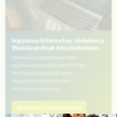
Ingyenes internetes védelem a
WebGuardnak köszönhetően
Bármelyik szolgáltatásunk mellé
ingyenesen biztosítjuk a KONFER net
WebGuard szolgáltatást, amely
megvédi Önt a nemkívánatos
internetes veszélyektől.
Bővebben a szolgáltatásról