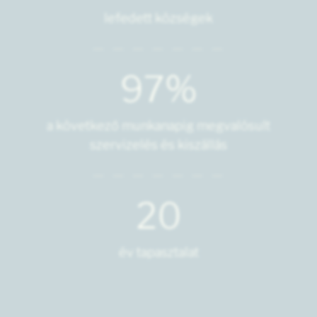
lefedett községek
97%
a következő munkanapig megvalósult
szervizelés és kiszállás
20
év tapasztalat