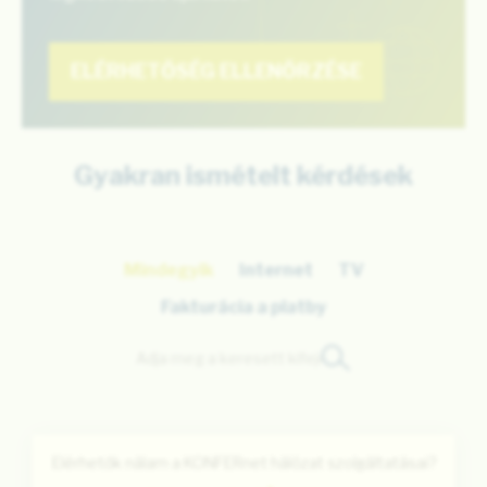
ELÉRHETŐSÉG ELLENŐRZÉSE
Gyakran ismételt kérdések
Mindegyik
Internet
TV
Fakturácia a platby
Elérhetők nálam a KONFERnet hálózat szolgáltatásai?