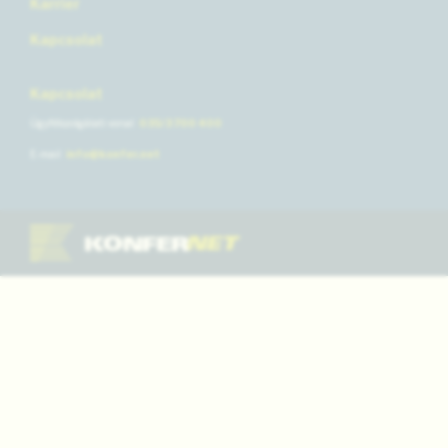
Karrier
Kapcsolat
Kapcsolat
Ügyfélszolgálati vonal
035/3 700 400
E-mail
info@konfer.net