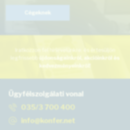
Cégeknek
Iratkozzon fel hírlevelünkre, és értesüljön
legfrissebb
újdonságainkról, akcióinkról és
kedvezményeinkről!
Ügyfélszolgálati vonal
035/3 700 400
info@konfer.net