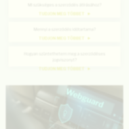
Mi szükséges a szerződés átírásához?
TUDJON MEG TÖBBET
Mennyi a szerződés időtartama?
TUDJON MEG TÖBBET
Hogyan szüntethetem meg a szerződéses
jogviszonyt?
TUDJON MEG TÖBBET