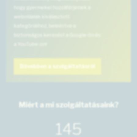
hogy gyermekei hozzáférjenek a
weboldalak kiválasztott
kategóriáihoz, beleértve a
biztonságos keresést a Google-ön és
a YouTube-on!
Bővebben a szolgáltatásról
Miért a mi szolgáltatásaink?
145