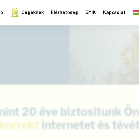
ió
Cégeknek
Elérhetőség
GYIK
Kapcsolat
mint 20 éve biztosítunk Ö
korrekt
internetet és tévé