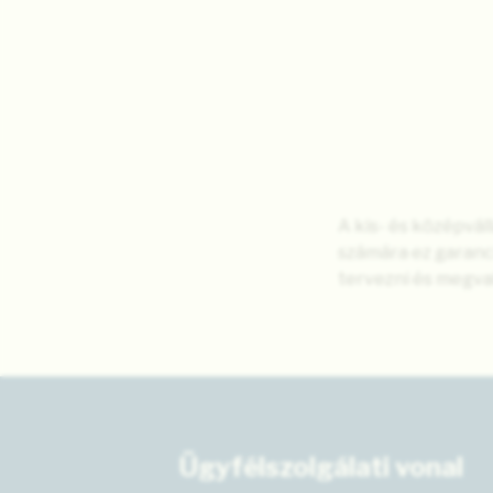
A kis- és középvá
számára ez garanc
tervezni és megval
Ügyfélszolgálati vonal