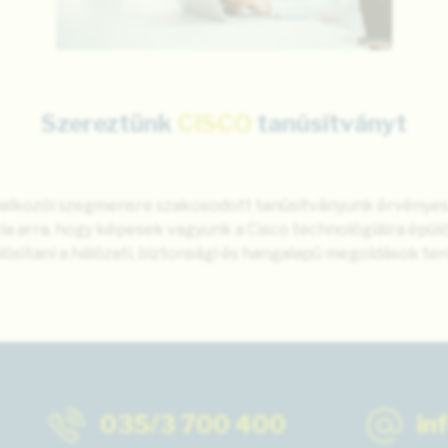
Szereztünk
CISCO
tanúsítványt
llalkozói szegmensre szakosodott tanúsítványunk érvényes
ia arra, hogy képesek vagyunk a Cisco technológiáira épü
ósítani a hálózati, biztonsági és hangalapú megoldások ter
035/3 700 400
in