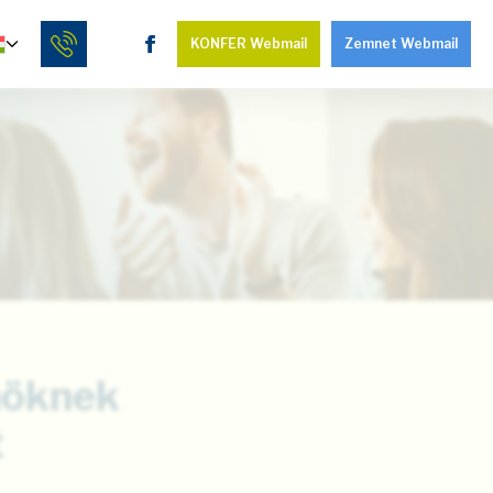
KONFER Webmail
Zemnet Webmail
nöknek
t