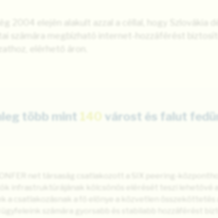
 2004 elején alakult azzal a céllal, hogy Szlovákia dé
latai számára megbízható internet-hozzáférést biztosí
athoz, elérhető áron.
nleg több mint
140
várost és falut fedün
KONFER net társaság csatlakozott a SIX peering-központho
ók infrastruktúrájának kölcsönös elérését teszi lehetővé a
k a csatlakozásnak a fő előnye a közvetlen összeköttetés 
i ügyfeleink számára gyorsabb és stabilabb hozzáférést bizt