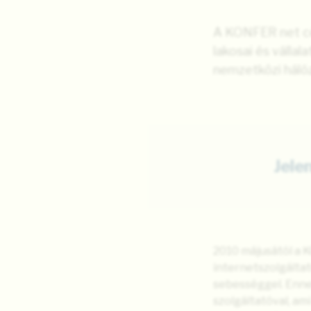
A KONFER net cég
lakosai és válla
nemzetközi hálóz
Jele
2010 májusától a 
internetszolgáltat
sebességgel. Enne
szolgáltatóval, am