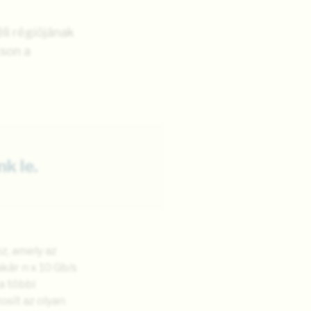
li régiójának
tson a
k le.
z, amely az
kár n x 10 Gb/s
a többi
osít az olyan