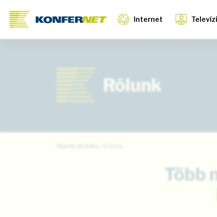
Internet
Televíz
Rólunk
Hlavná stránka
»
Rólunk
Több 