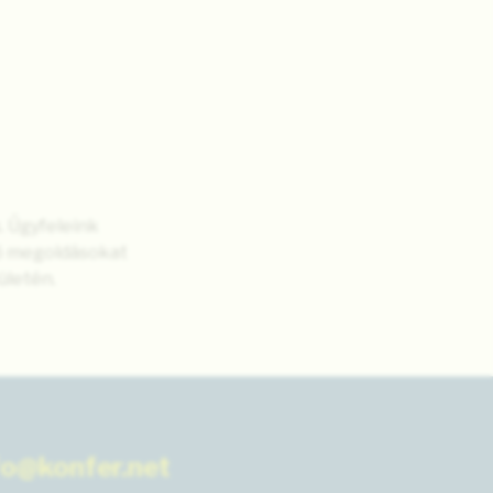
. Ügyfeleink
lő megoldásokat
ületén.
fo@konfer.net