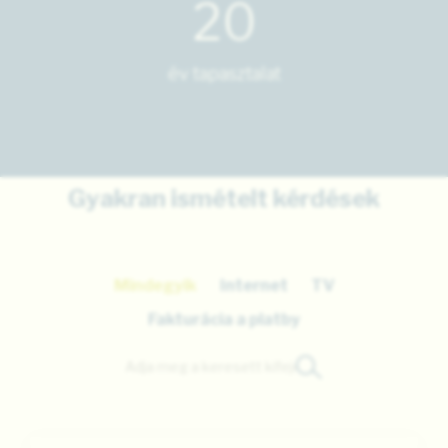
20
év tapasztalat
Gyakran ismételt kérdések
Mindegyik
Internet
TV
Fakturácia a platby