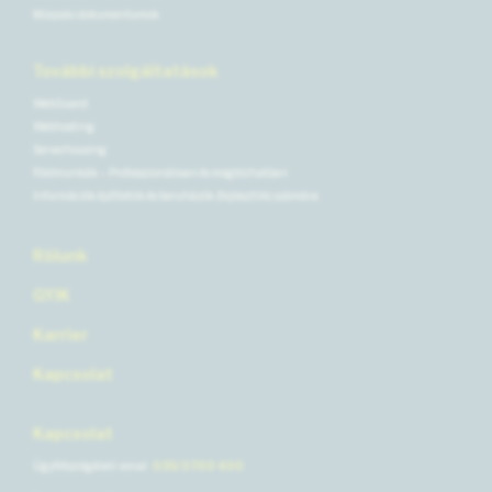
Műszaki dokumentumok
További szolgáltatások
WebGuard
Webhosting
Serverhousing
Földmunkák – Professzionálisan és megbízhatóan
Információk építtetők és beruházók (fejlesztők) számára
Rólunk
GYIK
Karrier
Kapcsolat
Kapcsolat
Ügyfélszolgálati vonal
035/3 700 400