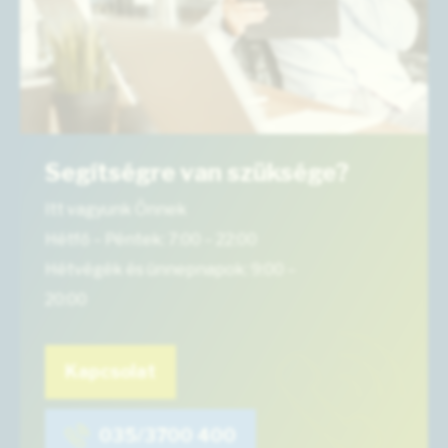
Segítségre van szüksége?
Itt vagyunk Önnek
Hétfő – Péntek: 7:00 – 22:00
Hétvégék és ünnepnapok: 9:00 –
20:00
Kapcsolat
035/3700 400