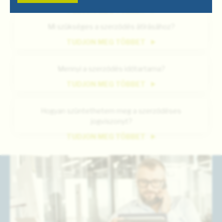
TUDJON MEG TÖBBET
Mi szükséges a szerződés átírásához?
TUDJON MEG TÖBBET
Mennyi a szerződés időtartama?
TUDJON MEG TÖBBET
Hogyan szüntethetem meg a szerződéses
jogviszonyt?
TUDJON MEG TÖBBET