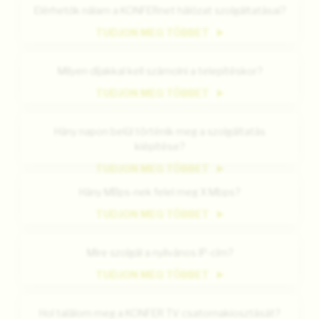
Elérhetők nálam a KONFERnet hálózat szolgáltatásai?
TUDJON MEG TÖBBET
Milyen díjakkal kell számolni a telepítéskor?
TUDJON MEG TÖBBET
Hány napon belül történik meg a szolgáltatás
kiépítése?
TUDJON MEG TÖBBET
Hány MBps-nek felel meg X Mbps?
TUDJON MEG TÖBBET
Mire szolgál a nyilvános IP-cím?
TUDJON MEG TÖBBET
Hol találom meg a KONFER TV csatornakiosztását?