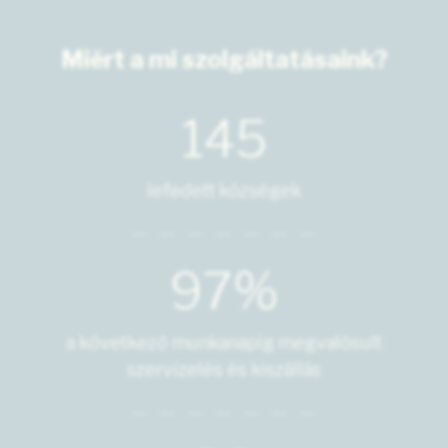
Miért a mi szolgáltatásaink?
145
lefedett községek
97%
a következő munkanapig megvalósult
szervizelés és kiszállás