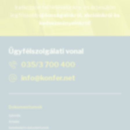
Iratkozzon fel hírlevelünkre, és értesüljön
legfrissebb
újdonságainkról, akcióinkról és
kedvezményeinkről!
Ügyfélszolgálati vonal
035/3 700 400
info@konfer.net
Dokumentumok
Számlák
Árlisták
Kereskedelmi dokumentumok