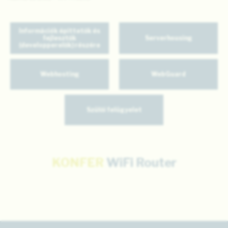
Információk építtetők és
fejlesztők
Serverhousing
(developperelők) részére
Webhosting
WebGuard
Szülői felügyelet
KONFER
WiFi Router