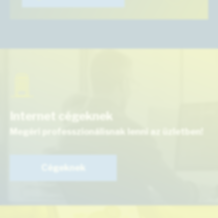
Internet cégeknek
Megéri professzionálisnak lenni az üzletben!
Cégeknek