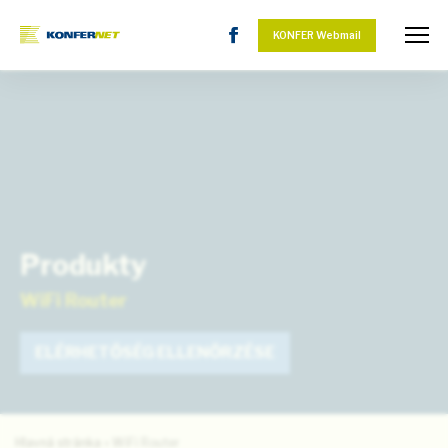
KONFER Webmail
Produkty
WiFi Router
ELÉRHETŐSÉG ELLENŐRZÉSE
Hlavná stránka
»
WiFi Router