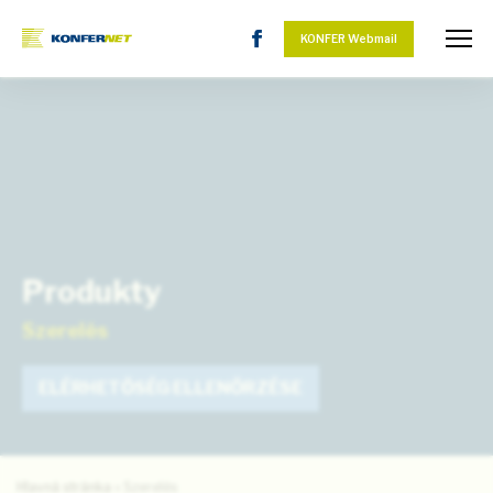
KONFER Webmail
Produkty
Szerelés
ELÉRHETŐSÉG ELLENŐRZÉSE
Hlavná stránka
»
Szerelés