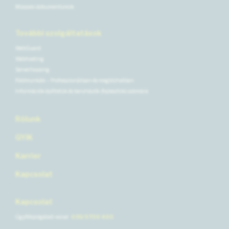
Műszaki dokumentumok
További szolgáltatások
WebGuard
Webhosting
Serverhousing
Földmunkák – Professzionálisan és megbízhatóan
Információk építtetők és beruházók (fejlesztők) számára
Rólunk
GYIK
Karrier
Kapcsolat
Kapcsolat
Ügyfélszolgálati vonal
035/3 700 400