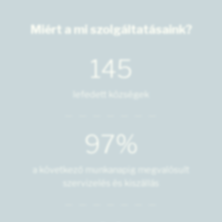
Miért a mi szolgáltatásaink?
145
lefedett községek
97%
a következő munkanapig megvalósult
szervizelés és kiszállás