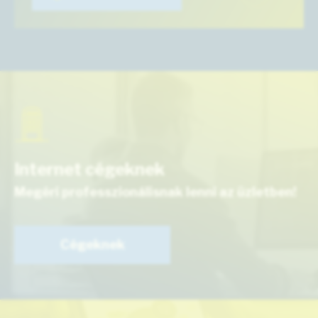
Internet cégeknek
Megéri professzionálisnak lenni az üzletben!
Cégeknek