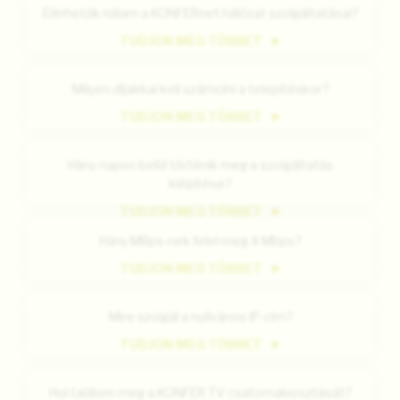
Elérhetők nálam a KONFERnet hálózat szolgáltatásai?
TUDJON MEG TÖBBET
Milyen díjakkal kell számolni a telepítéskor?
TUDJON MEG TÖBBET
Hány napon belül történik meg a szolgáltatás
kiépítése?
TUDJON MEG TÖBBET
Hány MBps-nek felel meg X Mbps?
TUDJON MEG TÖBBET
Mire szolgál a nyilvános IP-cím?
TUDJON MEG TÖBBET
Hol találom meg a KONFER TV csatornakiosztását?