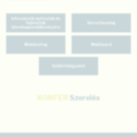
Információk építtetők és
fejlesztők
Serverhousing
(developperelők) részére
Webhosting
WebGuard
Szülői felügyelet
KONFER
Szerelés