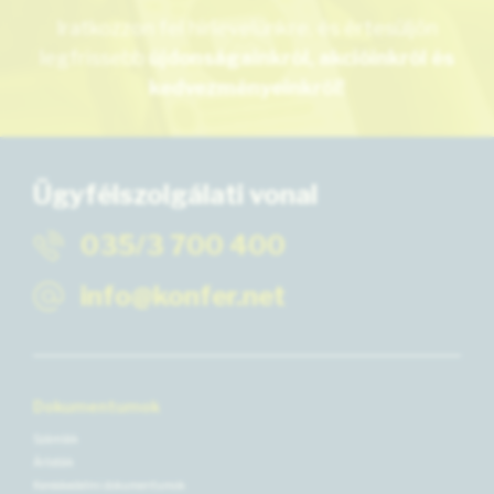
Iratkozzon fel hírlevelünkre, és értesüljön
legfrissebb
újdonságainkról, akcióinkról és
kedvezményeinkről!
Ügyfélszolgálati vonal
035/3 700 400
info@konfer.net
Dokumentumok
Számlák
Árlisták
Kereskedelmi dokumentumok