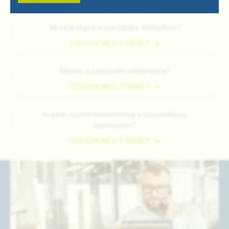
TUDJON MEG TÖBBET
Mi szükséges a szerződés átírásához?
TUDJON MEG TÖBBET
Mennyi a szerződés időtartama?
TUDJON MEG TÖBBET
Hogyan szüntethetem meg a szerződéses
jogviszonyt?
TUDJON MEG TÖBBET