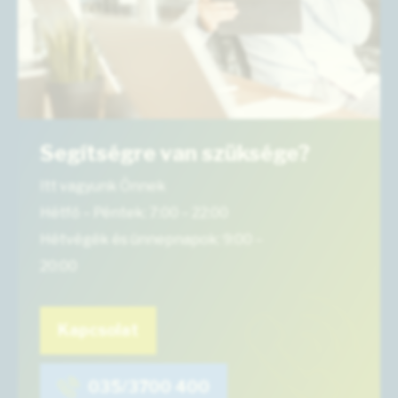
Segítségre van szüksége?
Itt vagyunk Önnek
Hétfő – Péntek: 7:00 – 22:00
Hétvégék és ünnepnapok: 9:00 –
20:00
Kapcsolat
035/3700 400