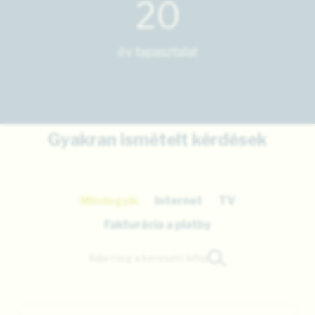
20
év tapasztalat
Gyakran ismételt kérdések
Mindegyik
Internet
TV
Fakturácia a platby