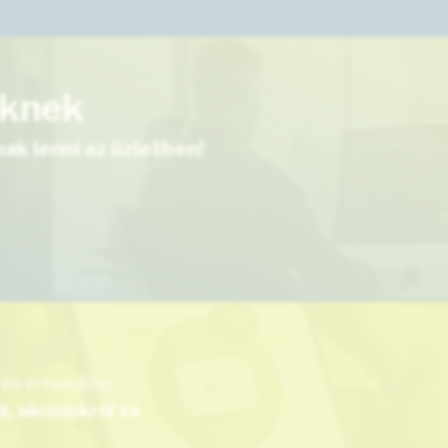
eknek
ak lenni az üzletben!
 és értesüljön
, akcióinkról és