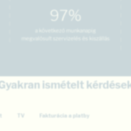
97%
a következő munkanapig
megvalósult szervizelés és kiszállás
Gyakran ismételt kérdése
t
TV
Fakturácia a platby