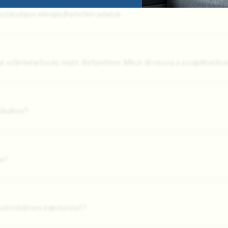
z szükséges elengedhetetlen adatok
t számlatartozás miatt. Befizettem. Mikor áll vissza a szolgáltatás
rásához?
ma?
zerződéses jogviszonyt?