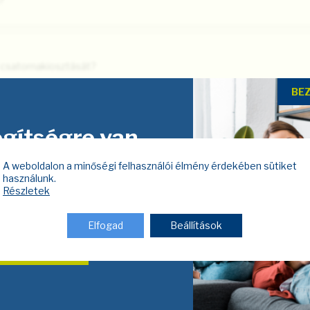
?
 csatornakiosztását?
BE
gítségre van
a nem működik az internet?
züksége?
A weboldalon a minőségi felhasználói élmény érdekében sütiket
használunk.
en kapcsolatba velünk, és mi
Részletek
a nem működik a televízió?
tatjuk Önnek az ajánlatunkat.
Elfogad
Beállítások
KAPCSOLAT
 a technikus szervizelés esetén?