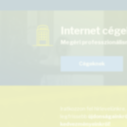
Internet cég
Megéri professzionálisn
Cégeknek
Iratkozzon fel hírlevelünkre,
legfrissebb
újdonságainkról
kedvezményeinkről!