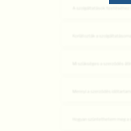
A szolgáltatások fizetéséhe
Korlátozták a szolgáltatásoma
Mi szükséges a szerződés átí
Mennyi a szerződés időtarta
Hogyan szüntethetem meg a s