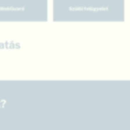
WebGuard
Szülői felügyelet
atás
k?