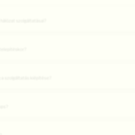
hálózat szolgáltatásai?
 telepítéskor?
 a szolgáltatás kiépítése?
bps?