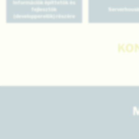
Információk építtetők és
fejlesztők
Serverhousi
(developperelők) részére
KO
M