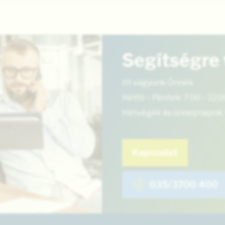
Segítségre
Itt vagyunk Önnek
Hétfő – Péntek: 7:00 – 22:0
Hétvégék és ünnepnapok: 
Kapcsolat
035/3700 400