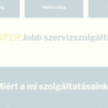
ng
Webhosting
NFER
Jobb szervizszolgált
iért a mi szolgáltatásain