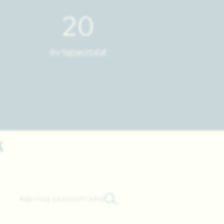
20
év tapasztalat
k