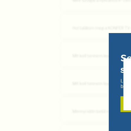
Mire szolgál a nyilvános IP-cím
Hol találom meg a KONFER TV
Se
Mit kell tennem legelőször, h
s
Lépj
Mit kell tennem legelőször, h
bemu
Mennyi időn belül érkezik meg