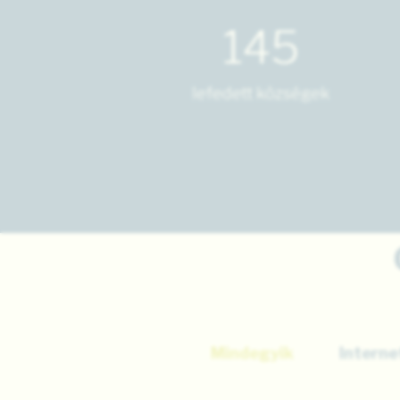
145
lefedett községek
Mindegyik
Interne