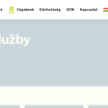
ió
Cégeknek
Elérhetőség
GYIK
Kapcsolat
lužby