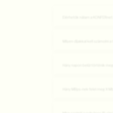
Elérhetők nálam a KONFERnet 
Milyen díjakkal kell számolni a
Hány napon belül történik meg
Hány MBps-nek felel meg X M