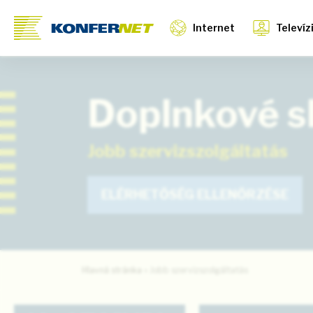
Internet
Televíz
Doplnkové s
Jobb szervizszolgáltatás
ELÉRHETŐSÉG ELLENŐRZÉSE
Hlavná stránka
»
Jobb szervizszolgáltatás