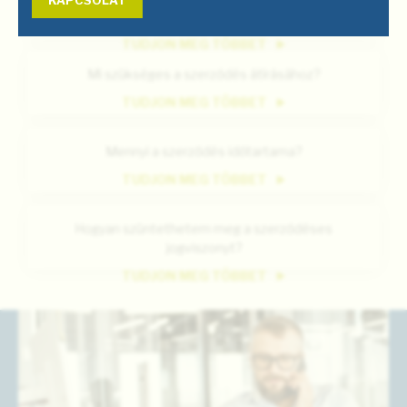
KAPCSOLAT
Befizettem. Mikor áll vissza a szolgáltatásom?
TUDJON MEG TÖBBET
Mi szükséges a szerződés átírásához?
TUDJON MEG TÖBBET
Mennyi a szerződés időtartama?
TUDJON MEG TÖBBET
Hogyan szüntethetem meg a szerződéses
jogviszonyt?
TUDJON MEG TÖBBET