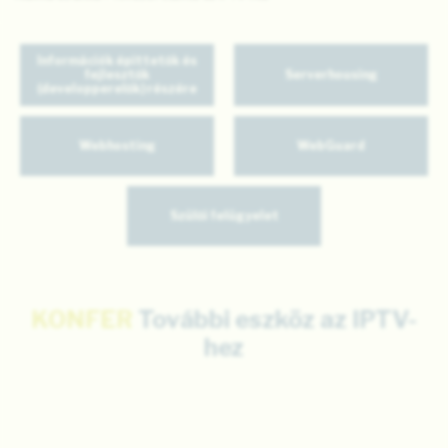
Információk építtetők és
fejlesztők
Serverhousing
(developperelők) részére
Webhosting
WebGuard
Szülői felügyelet
KONFER
További eszköz az IPTV-
hez