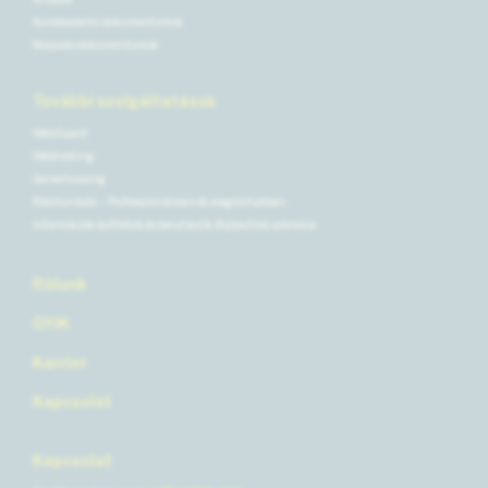
Kereskedelmi dokumentumok
Műszaki dokumentumok
További szolgáltatások
WebGuard
Webhosting
Serverhousing
Földmunkák – Professzionálisan és megbízhatóan
Információk építtetők és beruházók (fejlesztők) számára
Rólunk
GYIK
Karrier
Kapcsolat
Kapcsolat