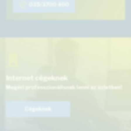
035/3700 400
Internet cégeknek
Megéri professzionálisnak lenni az üzletben!
Cégeknek