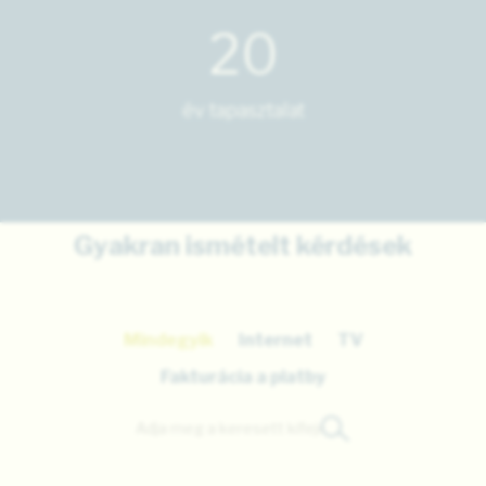
20
év tapasztalat
Gyakran ismételt kérdések
Mindegyik
Internet
TV
Fakturácia a platby