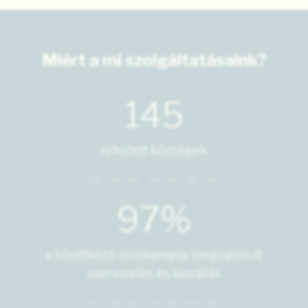
Miért a mi szolgáltatásaink?
145
lefedett községek
97%
a következő munkanapig megvalósult
szervizelés és kiszállás