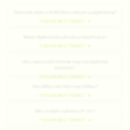
Elérhetők nálam a KONFERnet hálózat szolgáltatásai?
TUDJON MEG TÖBBET
Milyen díjakkal kell számolni a telepítéskor?
TUDJON MEG TÖBBET
Hány napon belül történik meg a szolgáltatás
kiépítése?
TUDJON MEG TÖBBET
Hány MBps-nek felel meg X Mbps?
TUDJON MEG TÖBBET
Mire szolgál a nyilvános IP-cím?
TUDJON MEG TÖBBET