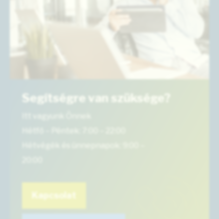
Segítségre van szüksége?
Itt vagyunk Önnek
Hétfő – Péntek: 7:00 – 22:00
Hétvégék és ünnepnapok: 9:00 –
20:00
Kapcsolat