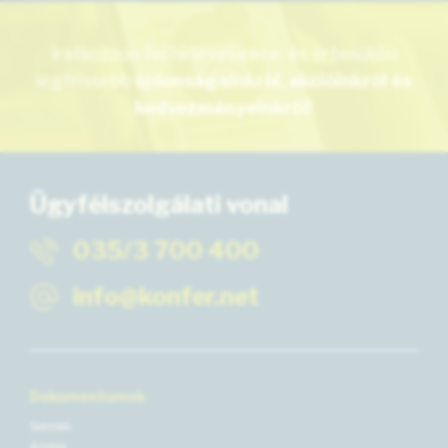
Iratkozzon fel hírlevelünkre, és értesüljön
legfrissebb
újdonságainkról, akcióinkról és
kedvezményeinkről!
Ügyfélszolgálati vonal
035/3 700 400
info@konfer.net
Dokumentumok
Számlák
Árlisták