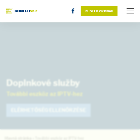
KONFER Webmail
Doplnkové služby
További eszköz az IPTV-hez
ELÉRHETŐSÉG ELLENŐRZÉSE
Hlavná stránka
»
További eszköz az IPTV-hez