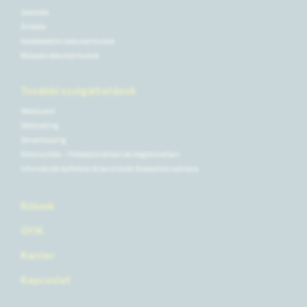
Számlák
Árlisták
Kereskedelmi dokumentumok
Műszaki dokumentumok
További szolgáltatások
WebGuard
Webhosting
Serverhousing
Földmunkák – Professzionálisan és megbízhatóan
Információk építtetők és beruházók (fejlesztők) számára
Rólunk
GYIK
Karrier
Kapcsolat