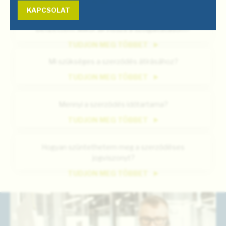
TUDJON MEG TÖBBET
KAPCSOLAT
Korlátozták a szolgáltatásomat számlatartozás miatt.
Befizettem. Mikor áll vissza a szolgáltatásom?
TUDJON MEG TÖBBET
Mi szükséges a szerződés átírásához?
TUDJON MEG TÖBBET
Mennyi a szerződés időtartama?
TUDJON MEG TÖBBET
Hogyan szüntethetem meg a szerződéses
jogviszonyt?
TUDJON MEG TÖBBET