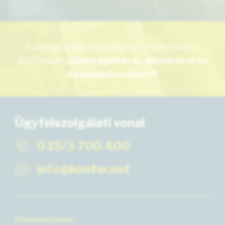
Iratkozzon fel hírlevelünkre, és értesüljön
legfrissebb
újdonságainkról, akcióinkról és
kedvezményeinkről!
Ügyfélszolgálati vonal
035/3 700 400
info@konfer.net
Dokumentumok