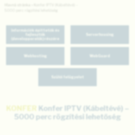
Hlavná stránka
»
Konfer IPTV (Kábeltévé) –
5000 perc rögzítési lehetőség
Információk építtetők és
fejlesztők
Serverhousing
(developperelők) részére
Webhosting
WebGuard
Szülői felügyelet
KONFER
Konfer IPTV (Kábeltévé) –
5000 perc rögzítési lehetőség