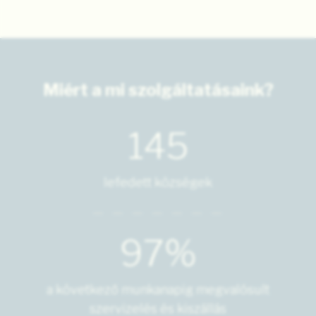
Miért a mi szolgáltatásaink?
145
lefedett községek
97%
a következő munkanapig megvalósult
szervizelés és kiszállás