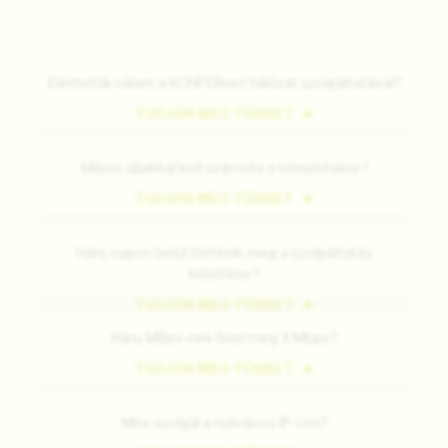
Elérhetők nálam a KONFERnet hálózat szolgáltatásai?
TUDJON MEG TÖBBET
Milyen díjakkal kell számolni a telepítéskor?
TUDJON MEG TÖBBET
Hány napon belül történik meg a szolgáltatás
kiépítése?
TUDJON MEG TÖBBET
Hány MBps-nek felel meg X Mbps?
TUDJON MEG TÖBBET
Mire szolgál a nyilvános IP-cím?