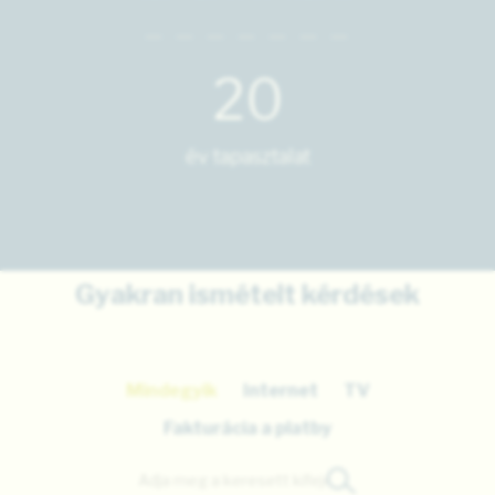
20
év tapasztalat
Gyakran ismételt kérdések
Mindegyik
Internet
TV
Fakturácia a platby