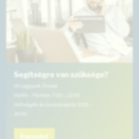
Segítségre van szüksége?
Itt vagyunk Önnek
Hétfő – Péntek: 7:00 – 22:00
Hétvégék és ünnepnapok: 9:00 –
20:00
Kapcsolat