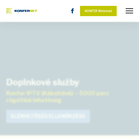
KONFER Webmail
Doplnkové služby
Konfer IPTV (Kábeltévé) – 5000 perc
rögzítési lehetőség
ELÉRHETŐSÉG ELLENŐRZÉSE