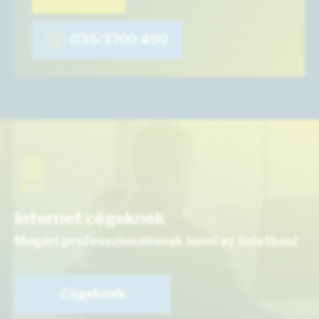
035/3700 400
Internet cégeknek
Megéri professzionálisnak lenni az üzletben!
Cégeknek