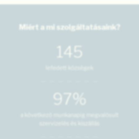
Miért a mi szolgáltatásaink?
145
lefedett községek
97%
a következő munkanapig megvalósult
szervizelés és kiszállás