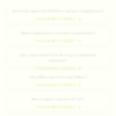
Elérhetők nálam a KONFERnet hálózat szolgáltatásai?
TUDJON MEG TÖBBET
Milyen díjakkal kell számolni a telepítéskor?
TUDJON MEG TÖBBET
Hány napon belül történik meg a szolgáltatás
kiépítése?
TUDJON MEG TÖBBET
Hány MBps-nek felel meg X Mbps?
TUDJON MEG TÖBBET
Mire szolgál a nyilvános IP-cím?
TUDJON MEG TÖBBET