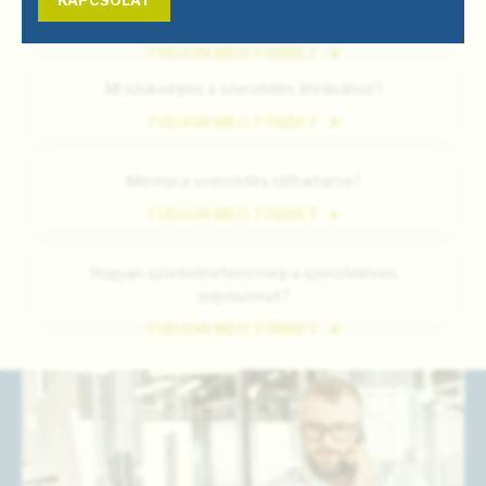
KAPCSOLAT
Befizettem. Mikor áll vissza a szolgáltatásom?
TUDJON MEG TÖBBET
Mi szükséges a szerződés átírásához?
TUDJON MEG TÖBBET
Mennyi a szerződés időtartama?
TUDJON MEG TÖBBET
Hogyan szüntethetem meg a szerződéses
jogviszonyt?
TUDJON MEG TÖBBET