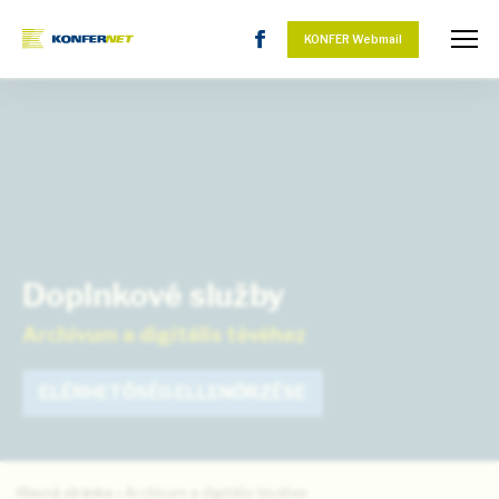
KONFER Webmail
Doplnkové služby
Archívum a digitális tévéhez
ELÉRHETŐSÉG ELLENŐRZÉSE
Hlavná stránka
»
Archívum a digitális tévéhez