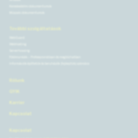
Kereskedelmi dokumentumok
Műszaki dokumentumok
További szolgáltatások
WebGuard
Webhosting
Serverhousing
Földmunkák – Professzionálisan és megbízhatóan
Információk építtetők és beruházók (fejlesztők) számára
Rólunk
GYIK
Karrier
Kapcsolat
Kapcsolat