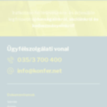
Iratkozzon fel hírlevelünkre, és értesüljön
legfrissebb
újdonságainkról, akcióinkról és
kedvezményeinkről!
Ügyfélszolgálati vonal
035/3 700 400
info@konfer.net
Dokumentumok
Számlák
Árlisták