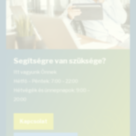
Segítségre van szüksége?
Itt vagyunk Önnek
Hétfő – Péntek: 7:00 – 22:00
Hétvégék és ünnepnapok: 9:00 –
20:00
Kapcsolat