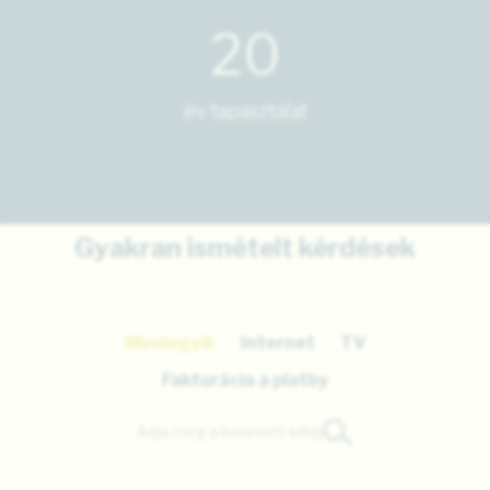
20
év tapasztalat
Gyakran ismételt kérdések
Mindegyik
Internet
TV
Fakturácia a platby