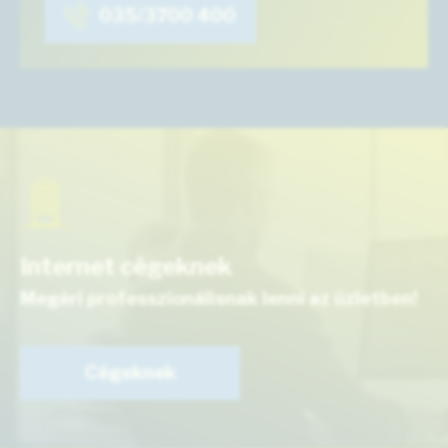
035/3700 400
Internet cégeknek
Megéri professzionálisnak lenni az üzletben!
Cégeknek