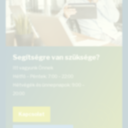
Segítségre van szüksége?
Itt vagyunk Önnek
Hétfő – Péntek: 7:00 – 22:00
Hétvégék és ünnepnapok: 9:00 –
20:00
Kapcsolat