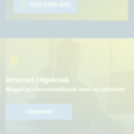
035/3700 400
Internet cégeknek
Megéri professzionálisnak lenni az üzletben!
Cégeknek