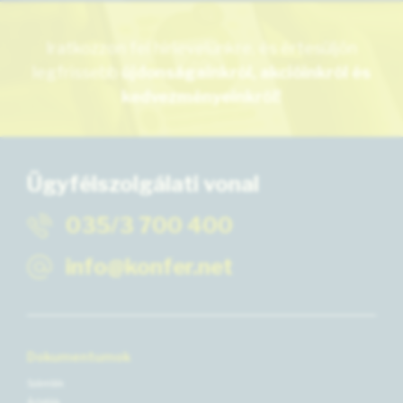
Iratkozzon fel hírlevelünkre, és értesüljön
legfrissebb
újdonságainkról, akcióinkról és
kedvezményeinkről!
Ügyfélszolgálati vonal
035/3 700 400
info@konfer.net
Dokumentumok
Számlák
Árlisták