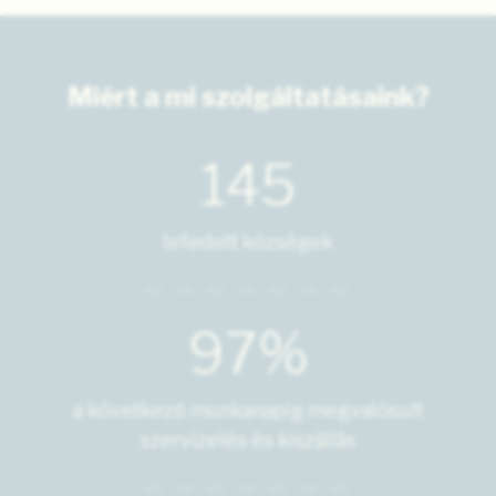
Miért a mi szolgáltatásaink?
145
lefedett községek
97%
a következő munkanapig megvalósult
szervizelés és kiszállás