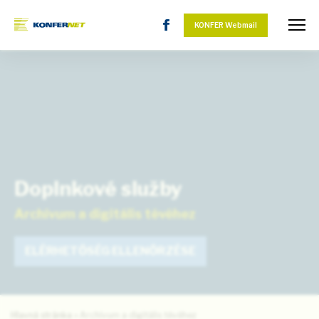
KONFER Webmail
Doplnkové služby
Archívum a digitális tévéhez
ELÉRHETŐSÉG ELLENŐRZÉSE
Hlavná stránka
»
Archívum a digitális tévéhez