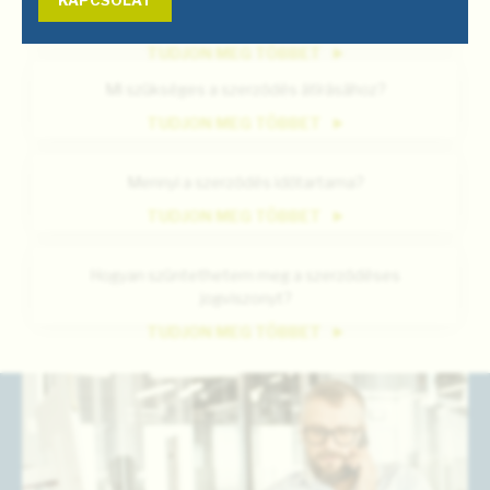
KAPCSOLAT
Befizettem. Mikor áll vissza a szolgáltatásom?
TUDJON MEG TÖBBET
Mi szükséges a szerződés átírásához?
TUDJON MEG TÖBBET
Mennyi a szerződés időtartama?
TUDJON MEG TÖBBET
Hogyan szüntethetem meg a szerződéses
jogviszonyt?
TUDJON MEG TÖBBET