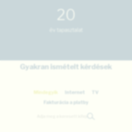
20
év tapasztalat
Gyakran ismételt kérdések
Mindegyik
Internet
TV
Fakturácia a platby