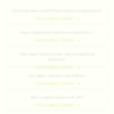
Elérhetők nálam a KONFERnet hálózat szolgáltatásai?
TUDJON MEG TÖBBET
Milyen díjakkal kell számolni a telepítéskor?
TUDJON MEG TÖBBET
Hány napon belül történik meg a szolgáltatás
kiépítése?
TUDJON MEG TÖBBET
Hány MBps-nek felel meg X Mbps?
TUDJON MEG TÖBBET
Mire szolgál a nyilvános IP-cím?
TUDJON MEG TÖBBET