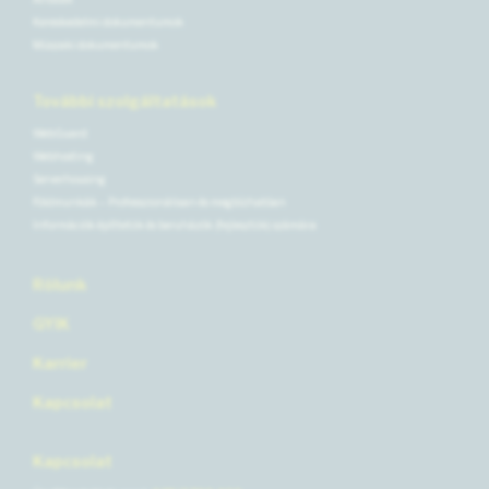
Kereskedelmi dokumentumok
Műszaki dokumentumok
További szolgáltatások
WebGuard
Webhosting
Serverhousing
Földmunkák – Professzionálisan és megbízhatóan
Információk építtetők és beruházók (fejlesztők) számára
Rólunk
GYIK
Karrier
Kapcsolat
Kapcsolat