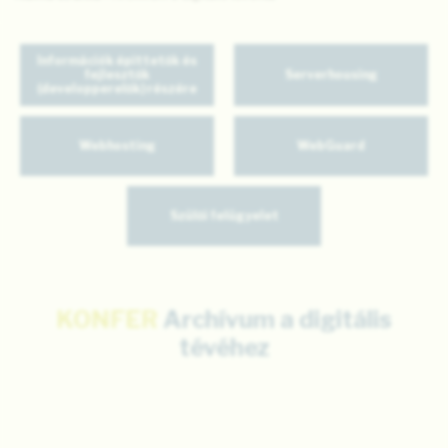
Információk építtetők és
fejlesztők
Serverhousing
(developperelők) részére
Webhosting
WebGuard
Szülői felügyelet
KONFER
Archívum a digitális
tévéhez