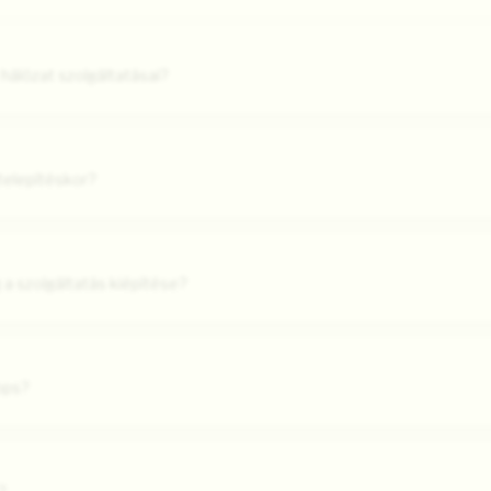
hálózat szolgáltatásai?
 telepítéskor?
 a szolgáltatás kiépítése?
bps?