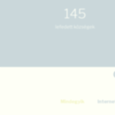
145
lefedett községek
Mindegyik
Interne