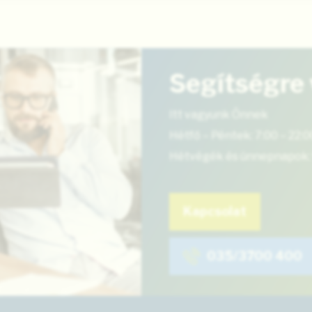
Segítségre
Itt vagyunk Önnek
Hétfő – Péntek: 7:00 – 22:0
Hétvégék és ünnepnapok: 
Kapcsolat
035/3700 400