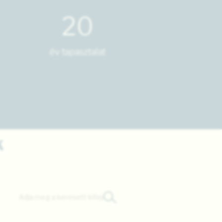
20
év tapasztalat
k