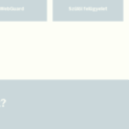
WebGuard
Szülői felügyelet
k?