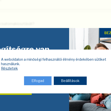
?
 csatornakiosztását?
BE
gítségre van
a nem működik az internet?
züksége?
A weboldalon a minőségi felhasználói élmény érdekében sütiket
használunk.
en kapcsolatba velünk, és mi
Részletek
a nem működik a televízió?
tatjuk Önnek az ajánlatunkat.
Elfogad
Beállítások
KAPCSOLAT
 a technikus szervizelés esetén?