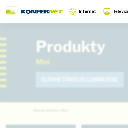
Internet
Televíz
Produkty
Mini
ELÉRHETŐSÉG ELLENŐRZÉSE
Hlavná stránka
»
Mini