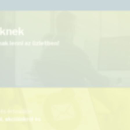
eknek
ak lenni az üzletben!
 és értesüljön
, akcióinkról és