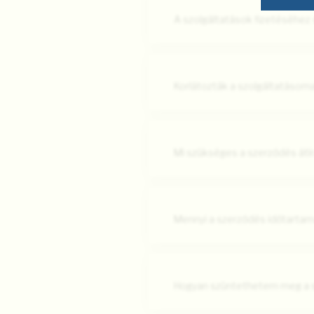
A szolgáltatások fizetéséhe
Korlátozták a szolgáltatásoma
Mi szükséges a szerződés átí
Mennyi a szerződés időtarta
Hogyan szüntethetem meg a s