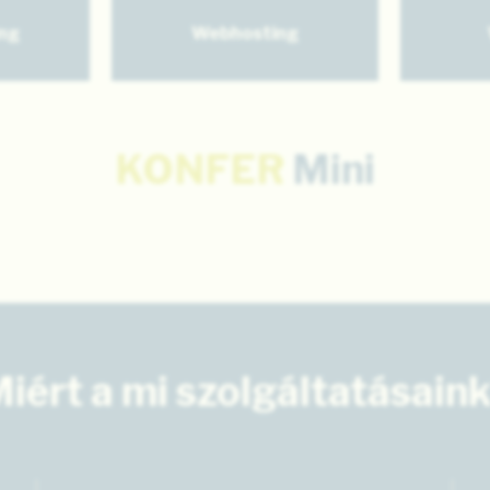
ng
Webhosting
KONFER
Mini
iért a mi szolgáltatásain