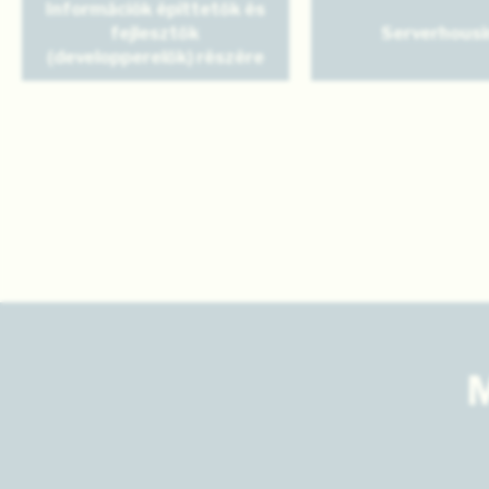
Információk építtetők és
fejlesztők
Serverhousi
(developperelők) részére
M