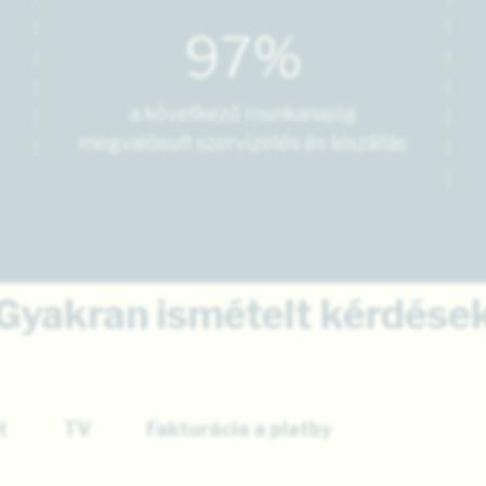
97%
a következő munkanapig
megvalósult szervizelés és kiszállás
Gyakran ismételt kérdése
t
TV
Fakturácia a platby