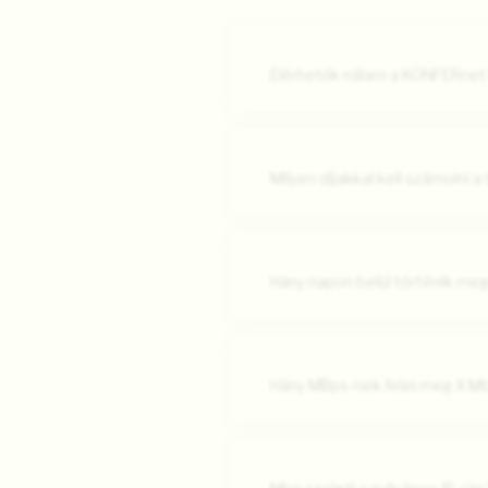
Elérhetők nálam a KONFERnet 
Milyen díjakkal kell számolni a
Hány napon belül történik meg
Hány MBps-nek felel meg X M