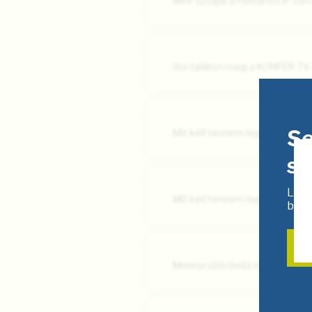
Mire szolgál a nyilvános IP-cím
Hol találom meg a KONFER TV
Se
Mit kell tennem legelőször, h
s
Lépj
Mit kell tennem legelőször, h
bemu
Mennyi időn belül érkezik meg