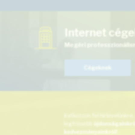
Internet cég
Megéri professzionálisn
Cégeknek
Iratkozzon fel hírlevelünkre,
legfrissebb
újdonságainkról
kedvezményeinkről!