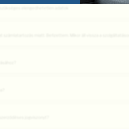
z szükséges elengedhetetlen adatok
t számlatartozás miatt. Befizettem. Mikor áll vissza a szolgáltatás
rásához?
ma?
zerződéses jogviszonyt?