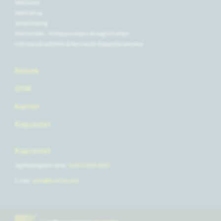
WebGuard
Webhosting
Serverhousing
Földmunkák – Professzionálisan és megbízhatóan
Információk építtetők és beruházók (fejlesztők) számára
Rólunk
GYIK
Karrier
Kapcsolat
Kapcsolat
Ügyfélszolgálati vonal
035/3 700 400
E-mail
info@konfer.net