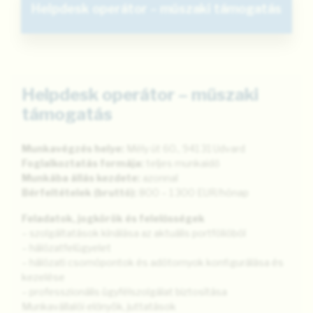
Helpdesk operátor – műszaki támogatás
Helpdesk operátor – műszaki
támogatás
Munkavégzés helye:
Mély út 60., 941 31 Udvard
Foglalkoztatás formája:
teljes munkaidő
Munkába állás kezdete:
azonnal
Bérfeltételek (bruttó):
800 – 1 300 EUR/hónap
Feladatok, jogkörök és felelősségek
– szolgáltatások kínálása az aktuális portfólióból
– hálózatfelügyelet
– hálózati csomópontok és adótornyok konfigurálása és
kezelése
– professzionális ügyfélszolgálat biztosítása
Munkavállalói előnyök, juttatások