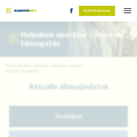
KONFER Webmail
Helpdesk operátor – műszaki
támogatás
Hlavná stránka
»
Kariéra
»
Helpdesk operátor –
műszaki támogatás
Aktuális állásajánlatok
Technikus