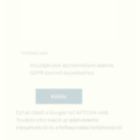
*
kötelező adat
Hozzájárulok a(z) személyes adatok
GDPR szerinti kezeléséhez
Ezt az oldalt a Google reCAPTCHA védi.
További információ az
adatvédelmi
irányelvekről
és a
felhasználási feltételekről