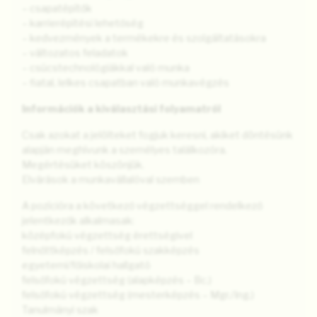
– csapatépítők
– karrierépítési lehetőség
– kedvezmények a termékekre és szolgáltatásokra
– változatos feladatok
– csúcstechnológiákkal való munka
– fiatal, lelkes csapatban való munkavégzés
Információk a kiválasztási folyamatról
Csak azokat a jelölteket fogjuk keresni, akiket döntésünk
alapján meghívunk a személyes találkozóra.
Megértésüket köszönjük.
Elvárások a munkavállalóval szemben
A pozícióra a következő végzettséggel rendelkező
jelentkezők alkalmasak:
középfokú végzettség érettségivel
felnőttképzés / felsőfokú szakképzés
egyetemi/főiskolai hallgató
felsőfokú végzettség (alapképzés – Bc.)
felsőfokú végzettség (mesterképzés – Mgr./Ing.)
Tanulmányi szak