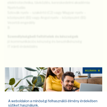
elektrotechnika, távközlés, kereskedelmi akadémia
Nyelvtudás
Szlovák nyelv – szakértő (C2) vagy Magyar nyelv –
középszint (B1) vagy Angol nyelv – középszint (B1)
Vezetői engedély
B
Személyiségbeli feltételek és készségek
jó kommunikációs készség és beszédkészség
IT iránti érdeklődés
BEZÁRÁS
Kérdése van? Írjon nekünk
Kapcsolati űrlapr
A weboldalon a minőségi felhasználói élmény érdekében
sütiket használunk.