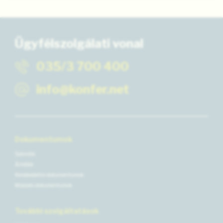
Ügyfélszolgálati vonal
035/3 700 400
info@konfer.net
Dokumentumok
Számlák
Árlisták
Kereskedelmi dokumentumok
Műszaki dokumentumok
További szolgáltatások