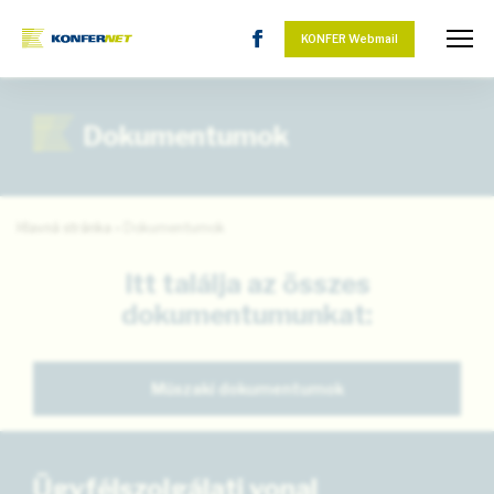
KONFER Webmail
Dokumentumok
Hlavná stránka
»
Dokumentumok
Itt találja az összes
dokumentumunkat:
Műszaki dokumentumok
Ügyfélszolgálati vonal